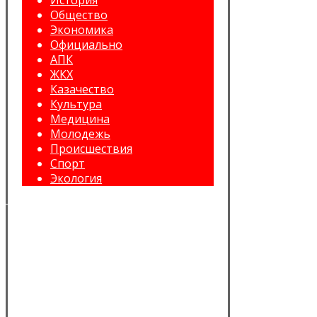
История
Общество
Экономика
Официально
АПК
ЖКХ
Казачество
Культура
Медицина
Молодежь
Происшествия
Спорт
Экология