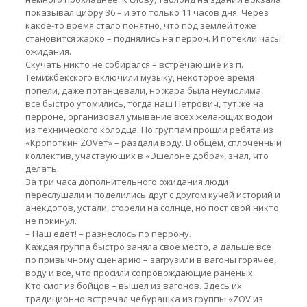
показывал цифру 36 – и это только 11 часов дня. Через
какое-то время стало понятно, что под землей тоже
становится жарко – поднялись на перрон. И потекли часы
ожидания.
Скучать никто не собирался – встречающие из п.
Темижбекского включили музыку, некоторое время
попели, даже потанцевали, но жара была неумолима,
все быстро утомились, тогда наш Петрович, тут же на
перроне, организовал умывание всех желающих водой
из технического колодца. По группам прошли ребята из
«Кропоткин ZOVет» – раздали воду. В общем, сплоченный
коллектив, участвующих в «Эшелоне добра», знал, что
делать.
За три часа дополнительного ожидания люди
переслушали и поделились друг с другом кучей историй и
анекдотов, устали, сгорели на солнце, но пост свой никто
не покинул.
– Наш едет! – разнеслось по перрону.
Каждая группа быстро заняла свое место, а дальше все
по привычному сценарию – загрузили в вагоны горячее,
воду и все, что просили сопровождающие раненых.
Кто смог из бойцов – вышел из вагонов. Здесь их
традиционно встречал чебурашка из группы «ZОV из