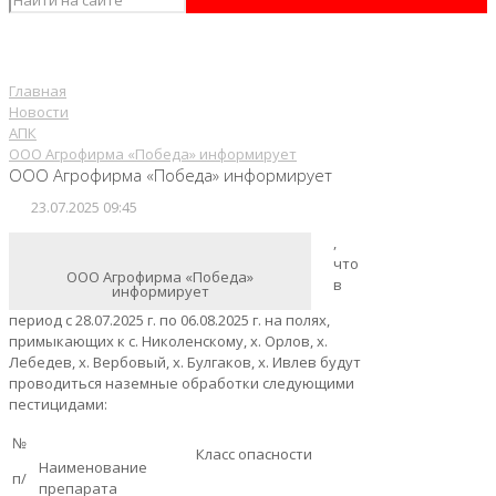
Главная
Новости
АПК
ООО Агрофирма «Победа» информирует
ООО Агрофирма «Победа» информирует
23.07.2025 09:45
,
что
ООО Агрофирма «Победа»
в
информирует
период с 28.07.2025 г. по 06.08.2025 г. на полях,
примыкающих к с. Николенскому, х. Орлов, х.
Лебедев, х. Вербовый, х. Булгаков, х. Ивлев будут
проводиться наземные обработки следующими
пестицидами:
№
Класс опасности
Наименование
п/
препарата