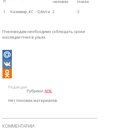
п
человек
пчела
1
Казимир, КС – 0,6л/га
2
3
Пчеловодам необходимо соблюдать сроки
изоляции пчел в ульях.
Mail.Ru
VK
Odnoklassniki
Редакция
Рубрики:
АПК
Нет похожих материалов.
КОММЕНТАРИИ: