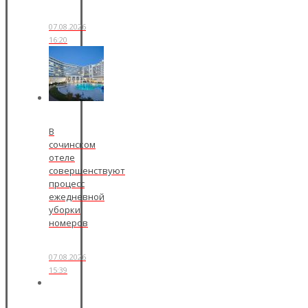
07.08.2026
16:20
В
сочинском
отеле
совершенствуют
процесс
ежедневной
уборки
номеров
07.08.2026
15:39