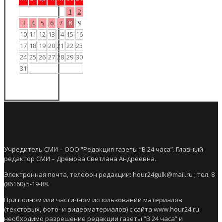
1
2
3
4
5
6
7
8
9
10
11
12
13
14
15
16
17
18
19
20
21
22
23
24
25
26
27
28
29
30
31
Учредитель СМИ – ООО “Редакция газеты “В 24 часа”. Главный
редактор СМИ – Дремова Светлана Андреевна.
Электронная почта, телефон редакции: hour24gulk@mail.ru ; тел. 8
(86160) 5-19-88.
При полном или частичном использовании материалов
(текстовых, фото- и видеоматериалов) с сайта www.hour24.ru
необходимо разрешение редакции газеты “В 24 часа” и