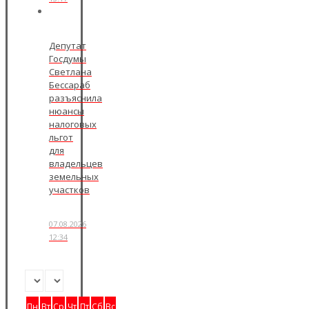
Депутат
Госдумы
Светлана
Бессараб
разъяснила
нюансы
налоговых
льгот
для
владельцев
земельных
участков
07.08.2026
12:34
Пн
Вт
Ср
Чт
Пт
Сб
Вс