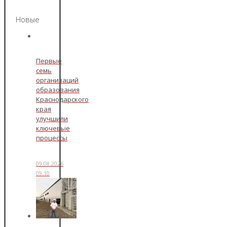
Новые
Первые
семь
организаций
образования
Краснодарского
края
улучшили
ключевые
процессы
09.08.2026
09:10