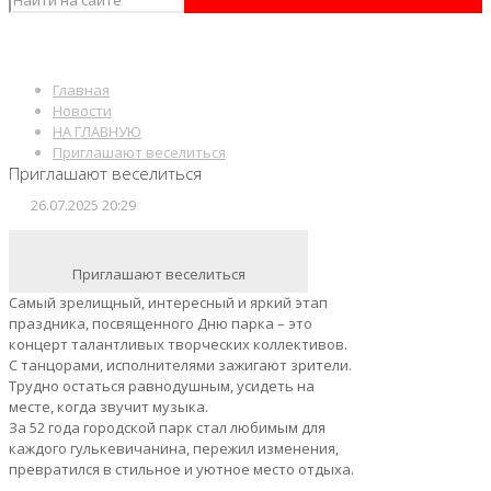
Главная
Новости
НА ГЛАВНУЮ
Приглашают веселиться
Приглашают веселиться
26.07.2025 20:29
Приглашают веселиться
Самый зрелищный, интересный и яркий этап
праздника, посвященного Дню парка – это
концерт талантливых творческих коллективов.
С танцорами, исполнителями зажигают зрители.
Трудно остаться равнодушным, усидеть на
месте, когда звучит музыка.
За 52 года городской парк стал любимым для
каждого гулькевичанина, пережил изменения,
превратился в стильное и уютное место отдыха.