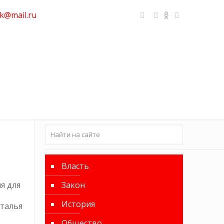
k@mail.ru
Власть
я для
Закон
История
аталья
Общество