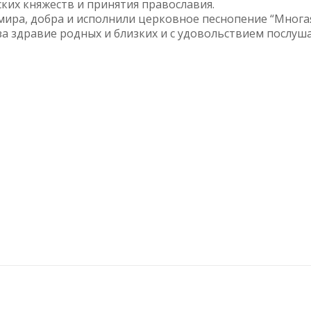
ских княжеств и принятия православия.
мира, добра и исполнили церковное песнопение “Многа
 за здравие родных и близких и с удовольствием послуш