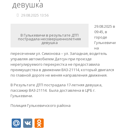
девушка
29.08.2025 13:56
29.08.2025 в
09:45, в
В Гулькевичи в результате ДТП
городе
пострадала несовершеннолетняя
девушка
Гулькевичи
на
пересечении ул. Симонова – ул. Западная, водитель
управляя автомобилем Датсун при проезде
нерегулируемого перекрестка не предоставила
преимущества в движении ВА3-21114, который двигался
по главной дороге не меняя направления движения.
В Результате ДТП пострадала 17-летняя девушка,
пассажир ВА3-21114. Была доставлена в ЦРБ г.
Гулькевичи.
Полиция Гулькевичского района
Mail.Ru
VK
Odnoklassniki