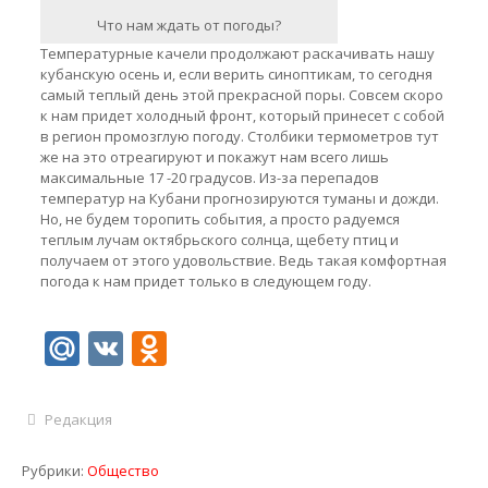
Что нам ждать от погоды?
Температурные качели продолжают раскачивать нашу
кубанскую осень и, если верить синоптикам, то сегодня
самый теплый день этой прекрасной поры. Совсем скоро
к нам придет холодный фронт, который принесет с собой
в регион промозглую погоду. Столбики термометров тут
же на это отреагируют и покажут нам всего лишь
максимальные 17 -20 градусов. Из-за перепадов
температур на Кубани прогнозируются туманы и дожди.
Но, не будем торопить события, а просто радуемся
теплым лучам октябрьского солнца, щебету птиц и
получаем от этого удовольствие. Ведь такая комфортная
погода к нам придет только в следующем году.
Mail.Ru
VK
Odnoklassniki
Редакция
Рубрики:
Общество