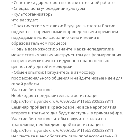
• Советники директоров по воспитательной работе
• Специалисты учреждений культуры
• Культорганизаторы
Что вас ждет:
• Практические методики: Ведущие эксперты России
поделятся современными и проверенными временем
подходами к использованию кино и медиа в
образовательном процессе.
• Новые возможности: Узнайте, как кинопедагогика
может стать мощным инструментом для формирования
патриотических чувств и духовно-нравственных
ценностей у детей и молодежи.
• Обмен опытом: Погрузитесь в атмосферу
профессионального общения и найдите новые идеи для
своей работы.
Участие бесплатное!
Необходима предварительная регистрация:
https://forms.yandex.ru/u/690352a91f1eb5800d233311
Семинар пройдет в Краснодаре, но все мероприятия
второго и третьего дня будут доступны в прямом эфире.
Участие бесплатное, чтобы получить ссылки на
трансляции, необходимо пройти регистрацию:
https://forms.yandex.ru/u/690352a91f1eb5800d233311
Не упустите шанс обогатить свой профессиональный