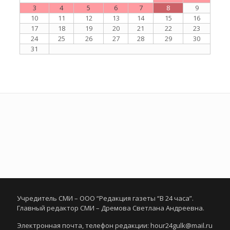
3
4
5
6
7
8
9
10
11
12
13
14
15
16
17
18
19
20
21
22
23
24
25
26
27
28
29
30
31
Учредитель СМИ – ООО “Редакция газеты “В 24 часа”.
Главный редактор СМИ – Дремова Светлана Андреевна.
Электронная почта, телефон редакции: hour24gulk@mail.ru