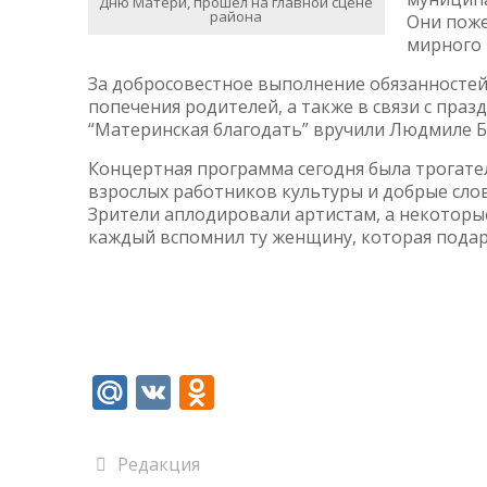
Дню Матери, прошел на главной сцене
района
Они поже
мирного 
За добросовестное выполнение обязанностей 
попечения родителей, а также в связи с пра
“Материнская благодать” вручили Людмиле Б
Концертная программа сегодня была трогател
взрослых работников культуры и добрые слов
Зрители аплодировали артистам, а некоторы
каждый вспомнил ту женщину, которая подари
Mail.Ru
VK
Odnoklassniki
Редакция