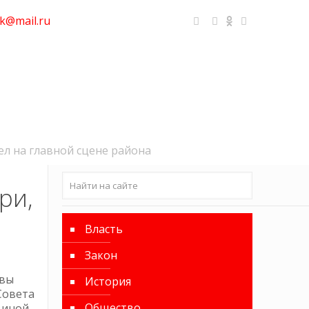
k@mail.ru
л на главной сцене района
ри,
Власть
Закон
авы
История
Совета
Общество
иной.