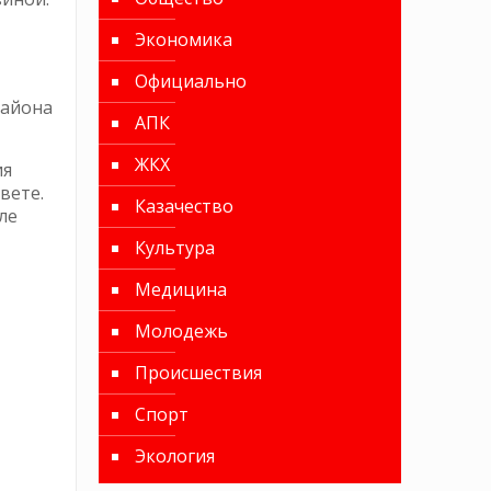
Экономика
Официально
района
АПК
ЖКХ
ия
вете.
Казачество
ле
Культура
Медицина
Молодежь
Происшествия
Спорт
Экология