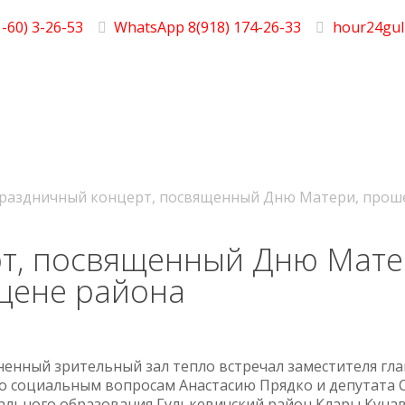
-60) 3-26-53
WhatsApp 8(918) 174-26-33
hour24gul
раздничный концерт, посвященный Дню Матери, проше
т, посвященный Дню Мате
цене района
енный зрительный зал тепло встречал заместителя гл
о социальным вопросам Анастасию Прядко и депутата 
льного образования Гулькевичский район Клары Кунав