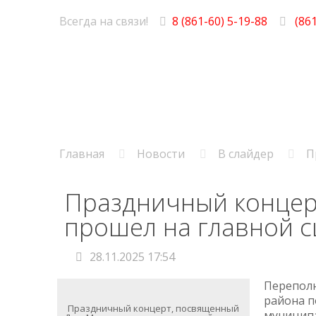
Всегда на связи!
8 (861-60) 5-19-88
(861
Главная
Новости
В слайдер
П
Праздничный концер
прошел на главной с
28.11.2025 17:54
Переполн
района п
Праздничный концерт, посвященный
муниципа