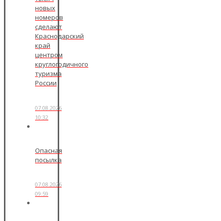
новых
номеров
сделают
Краснодарский
край
центром
круглогодичного
туризма
России
07.08.2026
10:32
Опасная
посылка
07.08.2026
09:59