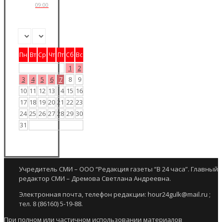
09:00
Пн
Вт
Ср
Чт
Пт
Сб
Вс
1
2
3
4
5
6
7
8
9
10
11
12
13
14
15
16
17
18
19
20
21
22
23
24
25
26
27
28
29
30
31
Учредитель СМИ – ООО “Редакция газеты “В 24 часа”. Главный
редактор СМИ – Дремова Светлана Андреевна.
Электронная почта, телефон редакции: hour24gulk@mail.ru ;
тел. 8 (86160) 5-19-88.
При полном или частичном использовании материалов