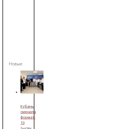
Новые
Кубань
сменила
формат:
10
тысяч