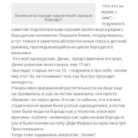
-Что это за
мужик с
Зачем же в городе парни носят лесные
ним?, –
бороды?
подумала я ,
заметив подслеповатыми глазами своего внука рядом с
бородатым человеком. Подошла ближе, поздоровались,
и тут только я заметила абсолютно юные глаза и детский
румянец, проглядывающийся на щеках бородатого
мальчика.
-Это мой однокурсник, Денис,- представил мне его внук.
Денис ровесник моего внука, ему 17 лет.
-Выглядит старше лет на 10, – подумала я про себя, -зачем
ему это? Эх, не понимают они, как быстро проходит
молодость.
У внука явно выраженной растительности на лице еще
не проявилось и, как он потом признался, что просто
сбривает ее через день. И я как то забыла, что и в мое
студенческое время были усатые однокурсники, а потом
тоже была мода на бороды как у геологов, и все мои
мужчины -коллеги –инженеры как один носили бороды и
усы и были похожи на папу Дяди Федора из мультика про
Простоквашино.
Тогда тоже задавались вопросом : Зачем?