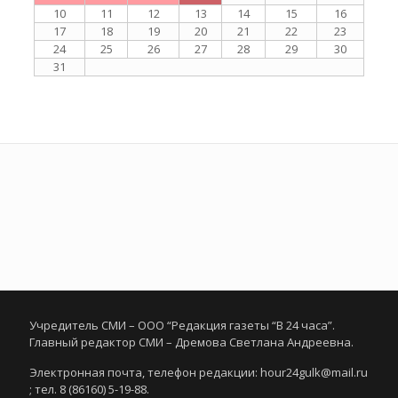
10
11
12
13
14
15
16
17
18
19
20
21
22
23
24
25
26
27
28
29
30
31
Учредитель СМИ – ООО “Редакция газеты “В 24 часа”.
Главный редактор СМИ – Дремова Светлана Андреевна.
Электронная почта, телефон редакции: hour24gulk@mail.ru
; тел. 8 (86160) 5-19-88.