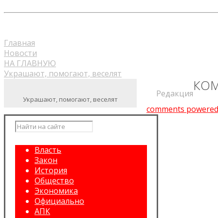
Главная
Новости
НА ГЛАВНУЮ
Украшают, помогают, веселят
КОМ
Редакция
Украшают, помогают, веселят
comments powered
Власть
Закон
История
Общество
Экономика
Официально
АПК