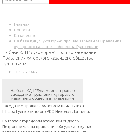
Главная
Новости
Казачество
На базе КДЦ “Лукоморье” прошло заседание Правления
хуторского казачьего общества Гулькевичи
На базе КДЦ “Лукоморье” прошло заседание
Правления хуторского казачьего общества
Гулькевичи
19.03.2026 09:46
На базе КДЦ “Лукоморье” прошло
заседание Правления хуторского
казачьего общества Гулькевичи
Заседание прошло с участием начальника
Штаба Гулькевичского РКО Николая Ланчева.
Во главе с городским атаманом Андреем
Петровым члены правления обсудили текущие