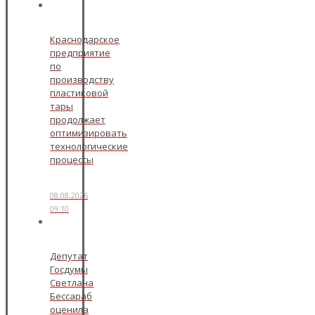
Краснодарское
предприятие
по
производству
пластиковой
тары
продолжает
оптимизировать
технологические
процессы
08.08.2026
09:10
Депутат
Госдумы
Светлана
Бессараб
оценила