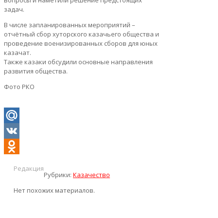
вопросы и наметили решение предстоящих
задач.
В числе запланированных мероприятий –
отчётный сбор хуторского казачьего общества и
проведение военизированных сборов для юных
казачат.
Также казаки обсудили основные направления
развития общества.
Фото РКО
Mail.Ru
VK
Odnoklassniki
Редакция
Рубрики:
Казачество
Нет похожих материалов.