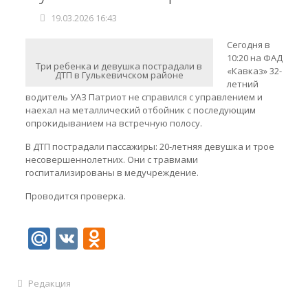
19.03.2026 16:43
Сегодня в
10:20 на ФАД
Три ребенка и девушка пострадали в
«Кавказ» 32-
ДТП в Гулькевичском районе
летний
водитель УАЗ Патриот не справился с управлением и
наехал на металлический отбойник с последующим
опрокидыванием на встречную полосу.
В ДТП пострадали пассажиры: 20-летняя девушка и трое
несовершеннолетних. Они с травмами
госпитализированы в медучреждение.
Проводится проверка.
Mail.Ru
VK
Odnoklassniki
Редакция