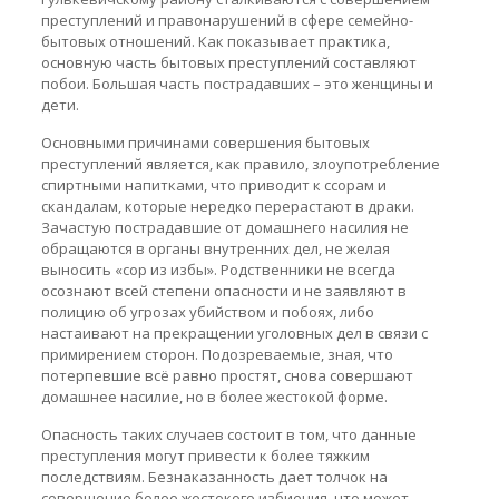
преступлений и правонарушений в сфере семейно-
бытовых отношений. Как показывает практика,
основную часть бытовых преступлений составляют
побои. Большая часть пострадавших – это женщины и
дети.
Основными причинами совершения бытовых
преступлений является, как правило, злоупотребление
спиртными напитками, что приводит к ссорам и
скандалам, которые нередко перерастают в драки.
Зачастую пострадавшие от домашнего насилия не
обращаются в органы внутренних дел, не желая
выносить «сор из избы». Родственники не всегда
осознают всей степени опасности и не заявляют в
полицию об угрозах убийством и побоях, либо
настаивают на прекращении уголовных дел в связи с
примирением сторон. Подозреваемые, зная, что
потерпевшие всё равно простят, снова совершают
домашнее насилие, но в более жестокой форме.
Опасность таких случаев состоит в том, что данные
преступления могут привести к более тяжким
последствиям. Безнаказанность дает толчок на
совершение более жестокого избиения, что может