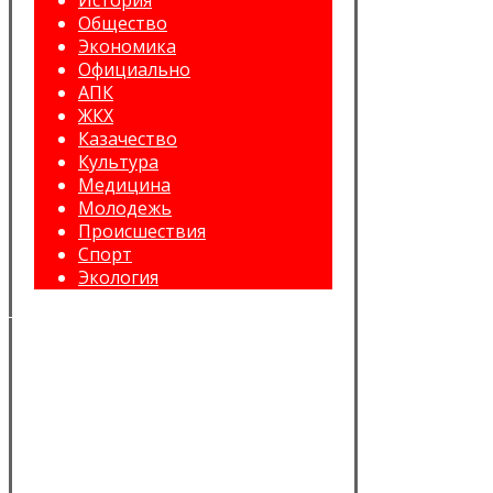
История
Общество
Экономика
Официально
АПК
ЖКХ
Казачество
Культура
Медицина
Молодежь
Происшествия
Спорт
Экология