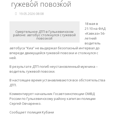
гужевой повозкой
19.05.2026 08:08
18 мая в
21:10 на ФАД
Смертельное ДТП в Гулькевичском
«Кавказ» 56-
районе: автобус столкнулся с гужевой
повозкой
летний
водитель
автобуса “Киа” не выдержал безопасный интервал до
впереди движущейся гужевой повозки и столкнулся с
ней.
В результате ДТП погиб неустановленный мужчина –
водитель гужевой повозки.
В настоящее время устанавливаются все обстоятельства
ДТП.
Комментирует начальник Госавтоинспекции ОМВД
России по Гулькевичскому району капитан полиции
Сергей Овчаренко.
Сообщает полиция Кубани