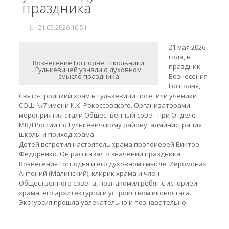
праздника
21.05.2026 16:51
21 мая 2026
года, в
Вознесение Господне: школьники
праздник
Гулькевичей узнали о духовном
смысле праздника
Вознесения
Господня,
Свято-Троицкий храм в Гулькевичи посетили ученики
СОШ №7 имени К.К. Рокоссовского. Организаторами
мероприятия стали Общественный совет при Отделе
МВД России по Гулькевичскому району, администрация
школы и приход храма.
Детей встретил настоятель храма протоиерей Виктор
Федоренко. Он рассказал о значении праздника
Вознесения Господня и его духовном смысле. Иеромонах
Антоний (Малинский), клирик храма и член
Общественного совета, познакомил ребят с историей
храма, его архитектурой и устройством иконостаса.
Экскурсия прошла увлекательно и познавательно.