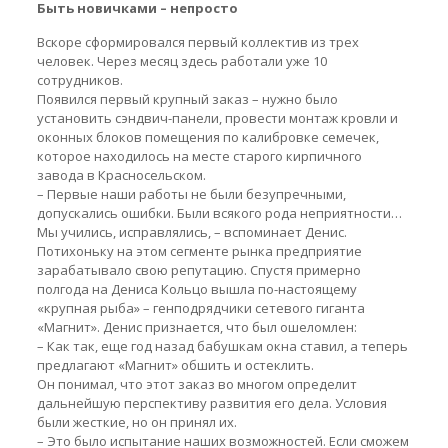
Быть новичками – непросто
Вскоре сформировался первый коллектив из трех
человек. Через месяц здесь работали уже 10
сотрудников.
Появился первый крупный заказ – нужно было
установить сэндвич-панели, провести монтаж кровли и
оконных блоков помещения по калибровке семечек,
которое находилось на месте старого кирпичного
завода в Красносельском.
– Первые наши работы не были безупречными,
допускались ошибки. Были всякого рода неприятности…
Мы учились, исправлялись, – вспоминает Денис.
Потихоньку на этом сегменте рынка предприятие
зарабатывало свою репутацию. Спустя примерно
полгода на Дениса Кольцо вышла по-настоящему
«крупная рыба» – генподрядчики сетевого гиганта
«Магнит». Денис признается, что был ошеломлен:
– Как так, еще год назад бабушкам окна ставил, а теперь
предлагают «Магнит» обшить и остеклить.
Он понимал, что этот заказ во многом определит
дальнейшую перспективу развития его дела. Условия
были жесткие, но он принял их.
– Это было испытание наших возможностей. Если сможем