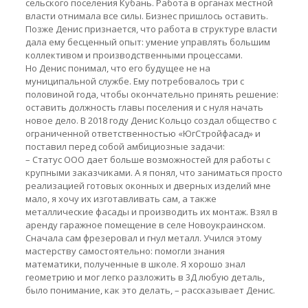
сельского поселения Кубань. Работа в органах местной
власти отнимала все силы. Бизнес пришлось оставить.
Позже Денис признается, что работа в структуре власти
дала ему бесценный опыт: умение управлять большим
коллективом и производственными процессами.
Но Денис понимал, что его будущее не на
муниципальной службе. Ему потребовалось три с
половиной года, чтобы окончательно принять решение:
оставить должность главы поселения и с нуля начать
новое дело. В 2018 году Денис Кольцо создал общество с
ограниченной ответственностью «ЮгСтройфасад» и
поставил перед собой амбициозные задачи:
– Статус ООО дает больше возможностей для работы с
крупными заказчиками. А я понял, что заниматься просто
реализацией готовых оконных и дверных изделий мне
мало, я хочу их изготавливать сам, а также
металлические фасады и производить их монтаж. Взял в
аренду гаражное помещение в селе Новоукраинском.
Сначала сам фрезеровал и гнул металл. Учился этому
мастерству самостоятельно: помогли знания
математики, полученные в школе. Я хорошо знал
геометрию и мог легко разложить в 3Д любую деталь,
было понимание, как это делать, – рассказывает Денис.