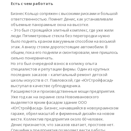
Есть с чем работать
Бизнес Кольцо сопряжен с высокими рисками и большой
ответственностью. Помнит Денис, как устанавливали
объемные панорамные окна на высотке.
– Это был строящийся элитный комплекс, где уже жили
люди. Пятиметровые стекла без перегородки нужно
было поднять краном вакуумным способом на восьмой
этаж. А внизу стояли дорогостоящие автомобили. В
общем, пока его подняли и смонтировали, мне пришлось
сильно понервничать.
Но это был очередной взнос в копилку опыта
специалистов и репутации фирмы. Один из крупных
последних заказов – капитальный ремонт детской
школы искусств в ст. Павловской, где «ЮгСтройфасад»
выступал в качестве субподрядчика.
Расширяются и производственные мощи предприятия.
Уже год как на окраине села Новоивановского
выделяется ярким фасадом здание ООО
«ЮгСтройфасад». Бизнес, начавшийся в новоукраинском
гараже, обрел масштаб и фирменный дизайн на новом
месте. Коллектив предприятия около 60 человек.
Денис признается, что заказов хватает, простоев нет.
Специфика предприятия позволяет вести работы