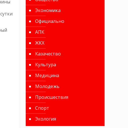
анины
Экономика
сутки
Официально
рый
АПК
ЖКХ
Казачество
Культура
Медицина
Молодежь
Происшествия
Спорт
Экология