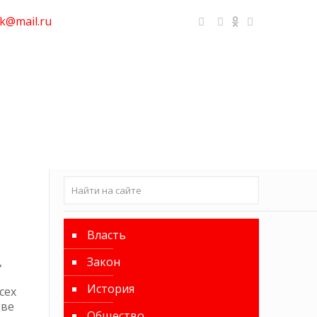
k@mail.ru
Власть
,
Закон
История
сех
две
Общество