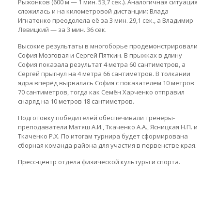
Рыжонков (600 м — 1 мин. 53,7 сек.). Аналогичная ситуация
сложилась и на километровой дистанции: Влада
Игнатенко преодолела её за 3 мин. 29,1 сек., а Владимир
Левицкий — за 3 мин. 36 сек.
Высокие результаты в многоборье продемонстрировали
София Мозговая и Сергей Пяткин. В прыжках в длину
София показала результат 4 метра 60 сантиметров, а
Сергей прыгнул на 4 метра 66 сантиметров. В толкании
ядра вперёд вырвалась София с показателем 10 метров
70 сантиметров, тогда как Семён Харченко отправил
снаряд на 10 метров 18 сантиметров.
Подготовку победителей обеспечивали тренеры-
преподаватели Матяш А.И., Ткаченко А.А., Ясницкая Н.П. и
Ткаченко Р.Х. По итогам турнира будет сформирована
сборная команда района для участия в первенстве края.
Пресс-центр отдела физической культуры и спорта.