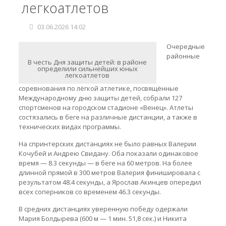
легкоатлетов
03.06.2026 14:02
Очередные
районные
В честь Дня защиты детей: в районе
определили сильнейших юных
легкоатлетов
соревнования по лёгкой атлетике, посвящённые
Международному дню защиты детей, собрали 127
спортсменов на городском стадионе «Венец». Атлеты
состязались в беге на различные дистанции, а также в
технических видах программы.
На спринтерских дистанциях не было равных Валерии
Кочубей и Андрею Свидану. Оба показали одинаковое
время — 8.3 секунды — в беге на 60 метров. На более
длинной прямой в 300 метров Валерия финишировала с
результатом 48.4 секунды, а Ярослав Акинцев опередил
всех соперников со временем 46.3 секунды.
В средних дистанциях уверенную победу одержали
Мария Болдырева (600 м — 1 мин. 51,8 сек.) и Никита