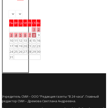
Пн
Вт
Ср
Чт
Пт
Сб
Вс
1
2
3
4
5
6
7
8
9
10
11
12
13
14
15
16
17
18
19
20
21
22
23
24
25
26
27
28
29
30
31
Учредитель СМИ – ООО “Редакция газеты “В 24 часа”. Главный
редактор СМИ – Дремова Светлана Андреевна.