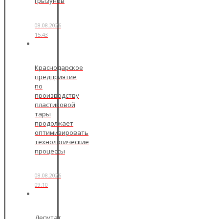
грызунов
08.08.2026
15:43
Краснодарское
предприятие
по
производству
пластиковой
тары
продолжает
оптимизировать
технологические
процессы
08.08.2026
09:10
Депутат