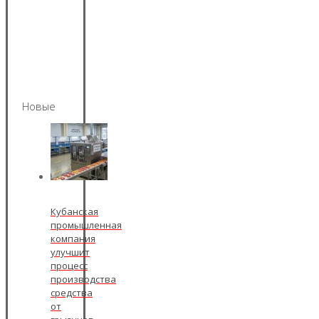
Новые
Кубанская
промышленная
компания
улучшит
процесс
производства
средства
от