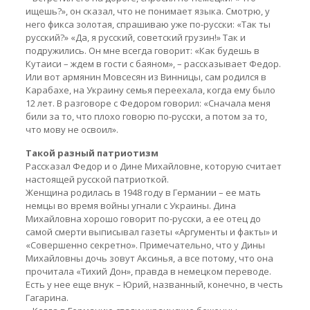
ищешь?», он сказал, что не понимает языка. Смотрю, у
него фикса золотая, спрашиваю уже по-русски: «Так ты
русский?» «Да, я русский, советский грузин!» Так и
подружились. Он мне всегда говорит: «Как будешь в
Кутаиси – ждем в гости с баяном», – рассказывает Федор.
Или вот армянин Мовсесян из Винницы, сам родился в
Карабахе, на Украину семья переехала, когда ему было
12 лет. В разговоре с Федором говорил: «Сначала меня
били за то, что плохо говорю по-русски, а потом за то,
что мову не освоил».
Такой разный патриотизм
Рассказал Федор и о Дине Михайловне, которую считает
настоящей русской патриоткой.
Женщина родилась в 1948 году в Германии – ее мать
немцы во время войны угнали с Украины. Дина
Михайловна хорошо говорит по-русски, а ее отец до
самой смерти выписывал газеты «Аргументы и факты» и
«Совершенно секретно». Примечательно, что у Дины
Михайловны дочь зовут Аксинья, а все потому, что она
прочитала «Тихий Дон», правда в немецком переводе.
Есть у нее еще внук – Юрий, названный, конечно, в честь
Гагарина.