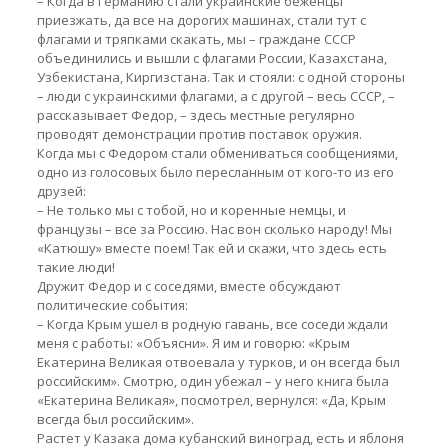
– Когда в Германию стали украинские беженцы
приезжать, да все на дорогих машинах, стали тут с
флагами и тряпками скакать, мы – граждане СССР
объединились и вышли с флагами России, Казахстана,
Узбекистана, Киргизстана. Так и стояли: с одной стороны
– люди с украинскими флагами, а с другой – весь СССР, –
рассказывает Федор, – здесь местные регулярно
проводят демонстрации против поставок оружия.
Когда мы с Федором стали обмениваться сообщениями,
одно из голосовых было пересланным от кого-то из его
друзей:
– Не только мы с тобой, но и коренные немцы, и
французы – все за Россию. Нас вон сколько народу! Мы
«Катюшу» вместе поем! Так ей и скажи, что здесь есть
такие люди!
Дружит Федор и с соседями, вместе обсуждают
политические события:
– Когда Крым ушел в родную гавань, все соседи ждали
меня с работы: «Объясни». Я им и говорю: «Крым
Екатерина Великая отвоевала у турков, и он всегда был
российским». Смотрю, один убежал – у него книга была
«Екатерина Великая», посмотрел, вернулся: «Да, Крым
всегда был российским».
Растет у Казака дома кубанский виноград, есть и яблоня