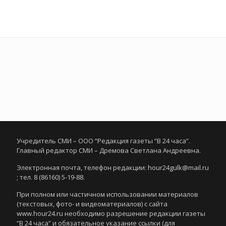
Учредитель СМИ – ООО “Редакция газеты “В 24 часа”.
Главный редактор СМИ – Дремова Светлана Андреевна.
Электронная почта, телефон редакции: hour24gulk@mail.ru
; тел. 8 (86160) 5-19-88.
При полном или частичном использовании материалов
(текстовых, фото- и видеоматериалов) с сайта
www.hour24.ru необходимо разрешение редакции газеты
“В 24 часа” и обязательное указание ссылки (для