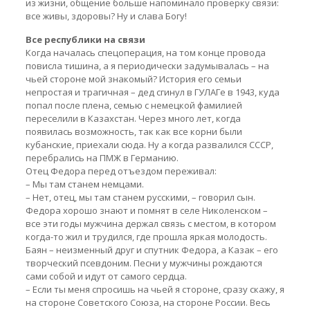
из жизни, общение больше напоминало проверку связи:
все живы, здоровы? Ну и слава Богу!
Все республики на связи
Когда началась спецоперация, на том конце провода
повисла тишина, а я периодически задумывалась – на
чьей стороне мой знакомый? История его семьи
непростая и трагичная – дед сгинул в ГУЛАГе в 1943, куда
попал после плена, семью с немецкой фамилией
переселили в Казахстан. Через много лет, когда
появилась возможность, так как все корни были
кубанские, приехали сюда. Ну а когда развалился СССР,
перебрались на ПМЖ в Германию.
Отец Федора перед отъездом переживал:
– Мы там станем немцами.
– Нет, отец, мы там станем русскими, – говорил сын.
Федора хорошо знают и помнят в селе Николенском –
все эти годы мужчина держал связь с местом, в котором
когда-то жил и трудился, где прошла яркая молодость.
Баян – неизменный друг и спутник Федора, а Казак – его
творческий псевдоним. Песни у мужчины рождаются
сами собой и идут от самого сердца.
– Если ты меня спросишь на чьей я стороне, сразу скажу, я
на стороне Советского Союза, на стороне России. Весь