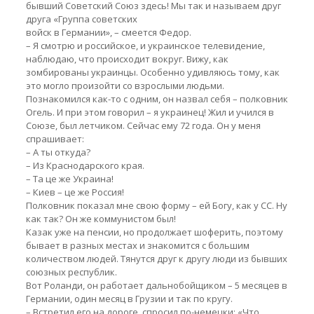
бывший Советский Союз здесь! Мы так и называем друг
друга «Группа советских
войск в Германии», – смеется Федор.
– Я смотрю и российское, и украинское телевидение,
наблюдаю, что происходит вокруг. Вижу, как
зомбированы украинцы. Особенно удивляюсь тому, как
это могло произойти со взрослыми людьми.
Познакомился как-то с одним, он назвал себя – полковник
Огель. И при этом говорил – я украинец! Жил и учился в
Союзе, был летчиком. Сейчас ему 72 года. Он у меня
спрашивает:
– А ты откуда?
– Из Краснодарского края.
– Та це же Украина!
– Киев – це же Россия!
Полковник показал мне свою форму – ей Богу, как у СС. Ну
как так? Он же коммунистом был!
Казак уже на пенсии, но продолжает шоферить, поэтому
бывает в разных местах и знакомится с большим
количеством людей. Тянутся друг к другу люди из бывших
союзных республик.
Вот Роланди, он работает дальнобойщиком – 5 месяцев в
Германии, один месяц в Грузии и так по кругу.
– Встретил его на дороге, спросил по-немецки: «Что