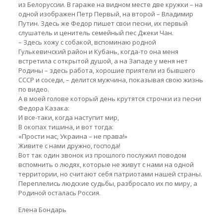
из Белоруссии. В гараже на видном месте две кружки – на
одной изображен Петр Первый, на второй – Владимир
Путин. Здесь же Федор пишет свои песни, их первый
слушатель и ценитель семейный пес Джеки Чан.
– Здесь хожу с собакой, вспоминаю родной
Гулькевичский район и Кубань, когда-то она меня
встретила с открытой душой, а на Западе у меня нет
Родины – здесь работа, хорошие приятели из бывшего
СССР и соседи, – делится мужчина, показывая свою жизнь
по видео.
А в моей голове который день крутятся строчки из песни
Федора Казака:
И все-таки, когда наступит мир,
В окопах тишина, и вот тогда:
«Прости нас, Украина – не права!»
Живите с нами дружно, господа!
Вот так один звонок из прошлого послужил поводом
вспомнить о людях, которые не живут с нами на одной
территории, но считают себя патриотами нашей страны.
Переплелись людские судьбы, разбросало их по миру, а
Родиной осталась Россия.
Елена Бондарь