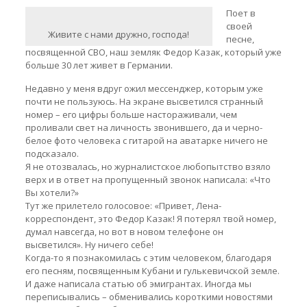
Поет в
своей
Живите с нами дружно, господа!
песне,
посвященной СВО, наш земляк Федор Казак, который уже
больше 30 лет живет в Германии.
Недавно у меня вдруг ожил мессенджер, которым уже
почти не пользуюсь. На экране высветился странный
номер – его цифры больше настораживали, чем
проливали свет на личность звонившего, да и черно-
белое фото человека с гитарой на аватарке ничего не
подсказало.
Я не отозвалась, но журналистское любопытство взяло
верх и в ответ на пропущенный звонок написала: «Что
Вы хотели?»
Тут же прилетело голосовое: «Привет, Лена-
корреспондент, это Федор Казак! Я потерял твой номер,
думал навсегда, но вот в новом телефоне он
высветился». Ну ничего себе!
Когда-то я познакомилась с этим человеком, благодаря
его песням, посвященным Кубани и гулькевичской земле.
И даже написала статью об эмигрантах. Иногда мы
переписывались – обменивались короткими новостями