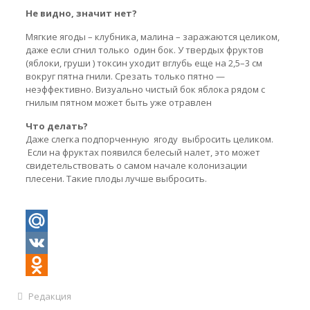
Не видно, значит нет?
Мягкие ягоды – клубника, малина – заражаются целиком,
даже если сгнил только один бок. У твердых фруктов
(яблоки, груши ) токсин уходит вглубь еще на 2,5–3 см
вокруг пятна гнили. Срезать только пятно —
неэффективно. Визуально чистый бок яблока рядом с
гнилым пятном может быть уже отравлен
Что делать?
Даже слегка подпорченную ягоду выбросить целиком.
Если на фруктах появился белесый налет, это может
свидетельствовать о самом начале колонизации
плесени. Такие плоды лучше выбросить.
Mail.Ru
VK
Odnoklassniki
Редакция