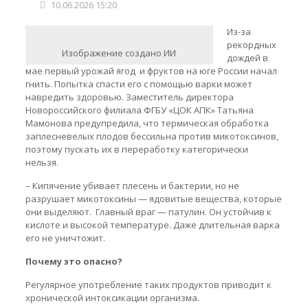
10.06.2026 15:20
Из-за
рекордных
Изображение создано ИИ
дождей в
мае первый урожай ягод и фруктов на юге России начал
гнить. Попытка спасти его с помощью варки может
навредить здоровью. Заместитель директора
Новороссийского филиала ФГБУ «ЦОК АПК» Татьяна
Мамонова предупредила, что термическая обработка
заплесневелых плодов бессильна против микотоксинов,
поэтому пускать их в переработку категорически
нельзя.
– Кипячение убивает плесень и бактерии, но не
разрушает микотоксины — ядовитые вещества, которые
они выделяют. Главный враг — патулин. Он устойчив к
кислоте и высокой температуре. Даже длительная варка
его не уничтожит.
Почему это опасно?
Регулярное употребление таких продуктов приводит к
хронической интоксикации организма.