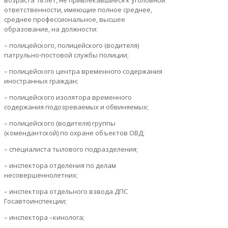
возраста 18 лет, не привлекавшиеся к уголовной
ответственности, имеющие полное среднее,
среднее профессиональное, высшее
образование, на должности:
– полицейского, полицейского (водителя)
патрульно-постовой службы полиции;
– полицейского центра временного содержания
иностранных граждан;
– полицейского изолятора временного
содержания подозреваемых и обвиняемых;
– полицейского (водителя) группы
(комендантской) по охране объектов ОВД;
– специалиста тылового подразделения;
– инспектора отделения по делам
несовершеннолетних;
– инспектора отдельного взвода ДПС
Госавтоинспекции;
– инспектора –кинолога;