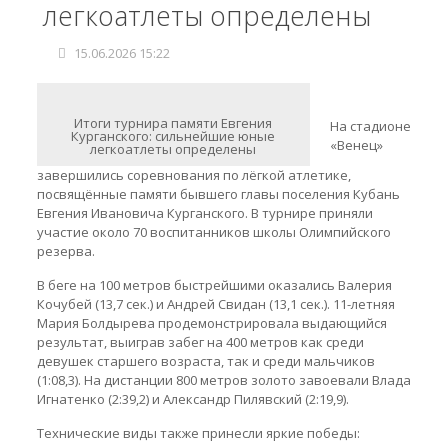
легкоатлеты определены
15.06.2026 15:22
Итоги турнира памяти Евгения
На стадионе
Курганского: сильнейшие юные
«Венец»
легкоатлеты определены
завершились соревнования по лёгкой атлетике,
посвящённые памяти бывшего главы поселения Кубань
Евгения Ивановича Курганского. В турнире приняли
участие около 70 воспитанников школы Олимпийского
резерва.
В беге на 100 метров быстрейшими оказались Валерия
Кочубей (13,7 сек.) и Андрей Свидан (13,1 сек.). 11-летняя
Мария Болдырева продемонстрировала выдающийся
результат, выиграв забег на 400 метров как среди
девушек старшего возраста, так и среди мальчиков
(1:08,3). На дистанции 800 метров золото завоевали Влада
Игнатенко (2:39,2) и Александр Пилявский (2:19,9).
Технические виды также принесли яркие победы: