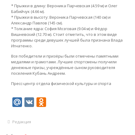
* Прыжки в длину: Вероника Парчевская (4.59 м) и Олег
Бабийчук (4.66 м).
* Прыжки в высоту: Вероника Парчевская (140 см) и
Александр Павлов (145 см).
* Толкание ядра: София Мозговая (9.04 м) и Фёдор
Вишневский (12.70 м). Стоит отметить, что в этом виде
программы среди девушек лучшей была признана Влада
Игнатенко.
Все победители и призёры были отмечены памятными
медалями и грамотами. Лучшие спортсмены получили
денежные призы, учреждённые сыном руководителя
поселения Кубань Андреем.
Пресс-центр отдела физической культуры и спорта
Mail.Ru
VK
Odnoklassniki
Редакция