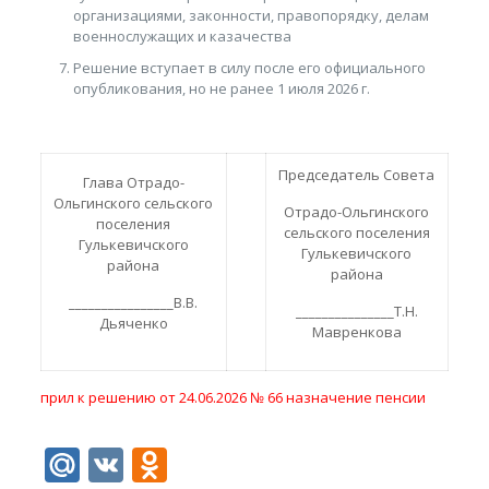
организациями, законности, правопорядку, делам
военнослужащих и казачества
Решение вступает в силу после его официального
опубликования, но не ранее 1 июля 2026 г.
Председатель Совета
Глава Отрадо-
Ольгинского сельского
Отрадо-Ольгинского
поселения
сельского поселения
Гулькевичского
Гулькевичского
района
района
________________В.В.
_______________Т.Н.
Дьяченко
Мавренкова
прил к решению от 24.06.2026 № 66 назначение пенсии
Mail.Ru
VK
Odnoklassniki