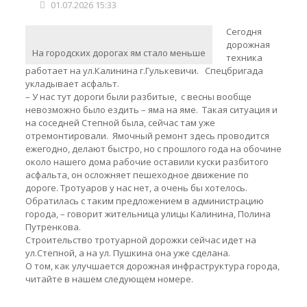
01.07.2026 15:33
Сегодня
дорожная
На городских дорогах ям стало меньше
техника
работает на ул.Калинина г.Гулькевичи. Спецбригада
укладывает асфальт.
– У нас тут дороги были разбитые, с весны вообще
невозможно было ездить – яма на яме. Такая ситуация и
на соседней Степной была, сейчас там уже
отремонтировали. Ямочный ремонт здесь проводится
ежегодно, делают быстро, но с прошлого года на обочине
около нашего дома рабочие оставили куски разбитого
асфальта, он осложняет пешеходное движение по
дороге. Тротуаров у нас нет, а очень бы хотелось.
Обратилась с таким предложением в администрацию
города, – говорит жительница улицы Калинина, Полина
Путренкова.
Строительство тротуарной дорожки сейчас идет на
ул.Степной, а на ул. Пушкина она уже сделана.
О том, как улучшается дорожная инфраструктура города,
читайте в нашем следующем номере.