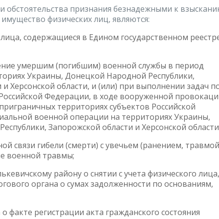
и обстоятельства признания безнадежными к взыскан
 имущество физических лиц, являются:
о лица, содержащиеся в Едином государственном реестр
ение умершим (погибшим) военной службы в период
ториях Украины, Донецкой Народной Республики,
и Херсонской области, и (или) при выполнении задач п
оссийской Федерации, в ходе вооруженной провокаци
 приграничных территориях субъектов Российской
иальной военной операции на территориях Украины,
еспублики, Запорожской области и Херсонской области
ой связи гибели (смерти) с увечьем (ранением, травмой
ие военной травмы;
лькевичскому району о снятии с учета физического лица
огового органа о сумах задолженности по основаниям,
а о факте регистрации акта гражданского состояния