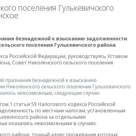
кого поселения Гулькевичского
нское
нания безнадежной к взысканию задолженности
сельского поселения Гулькевичского района
екса Российской Федерации, руководствуясь Уставом
йона, Совет Николенского сельского поселения
ий признания безнадежной к взысканию
и Николенского сельского поселения Гулькевичского
азалось невозможным, следующие случаи:
том 1 статьи 59 Налогового кодекса Российской
адолженность по местным налогам, установленным
лькевичского района за отдельными
рых оказались невозможными в случаях:
кого района, точный адрес проживания которых