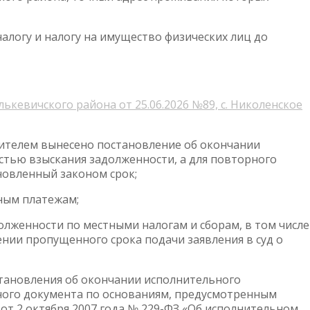
алогу и налогу на имущество физических лиц до
ькевичского района от 25.06.2026 №89, с. Николенское
ителем вынесено постановление об окончании
стью взыскания задолженности, а для повторного
новленный законом срок;
ным платежам;
долженности по местными налогам и сборам, в том числе
ении пропущенного срока подачи заявления в суд о
становления об окончании исполнительного
ного документа по основаниям, предусмотренным
 от 2 октября 2007 года № 229-ФЗ «Об исполнительном