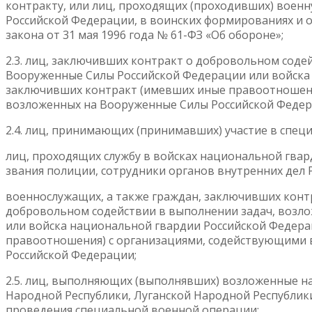
контракту, или лиц, проходящих (проходивших) военн
Российской Федерации, в воинских формированиях и ор
закона от 31 мая 1996 года № 61-ФЗ «Об обороне»;
2.3. лиц, заключивших контракт о добровольном соде
Вооруженные Силы Российской Федерации или войска 
заключивших контракт (имевших иные правоотношени
возложенных на Вооруженные Силы Российской Федер
2.4. лиц, принимающих (принимавших) участие в спец
лиц, проходящих службу в войсках национальной гва
звания полиции, сотрудники органов внутренних дел 
военнослужащих, а также граждан, заключивших кон
добровольном содействии в выполнении задач, возл
или войска национальной гвардии Российской Федер
правоотношения) с организациями, содействующими 
Российской Федерации;
2.5. лиц, выполняющих (выполнявших) возложенные на
Народной Республики, Луганской Народной Республики
проведения специальной военной операции: