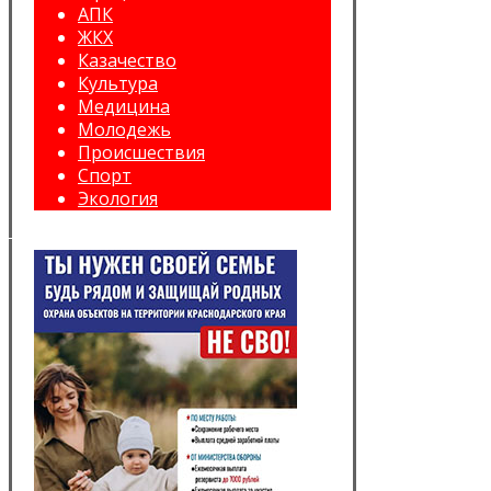
АПК
ЖКХ
Казачество
Культура
Медицина
Молодежь
Происшествия
Спорт
Экология