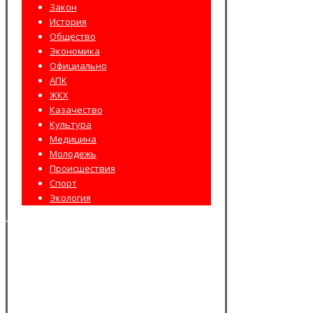
Закон
История
Общество
Экономика
Официально
АПК
ЖКХ
Казачество
Культура
Медицина
Молодежь
Происшествия
Спорт
Экология