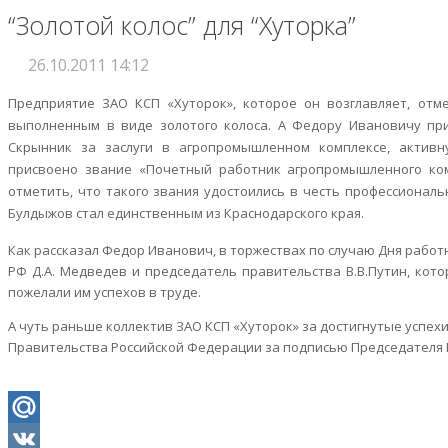
“Золотой колос” для “Хуторка”
26.10.2011 14:12
Предприятие ЗАО КСП «Хуторок», которое он возглавляет, отм
выполненным в виде золотого колоса. А Федору Ивановичу при
Скрынник за заслуги в агропромышленном комплексе, актив
присвоено звание «Почетный работник агропромышленного комп
отметить, что такого звания удостоились в честь профессиональ
Булдыжов стал единственным из Краснодарского края.
Как рассказал Федор Иванович, в торжествах по случаю Дня рабо
РФ Д.А. Медведев и председатель правительства В.В.Путин, кот
пожелали им успехов в труде.
А чуть раньше коллектив ЗАО КСП «Хуторок» за достигнутые успех
Правительства Российской Федерации за подписью Председателя П
Mail.Ru