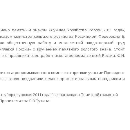
ечено памятным знаком «Лучшее хозяйство России 2011 года»,
казом министра сельского хозяйства Российской Федерации Е.
ную общественную работу и многолетний плодотворный труд
лекса России» с вручением памятного золотого знака. Стоит
ного праздника семь работников агропрома со всей России. Ф.И.
тников агропромышленного комплекса приняли участие Президент
орые тепло поздравили селян с профессиональным праздником и
и в уборке урожая 2011 года был награжден Почетной грамотой
равительства В.В.Путина.