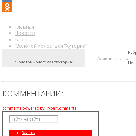
VK
Odnoklassniki
Главная
Новости
Власть
“Золотой колос” для “Хуторка”
Руб
Администратор
“Золотой колос” для “Хуторка”
Нет
КОММЕНТАРИИ:
comments powered by HyperComments
Власть