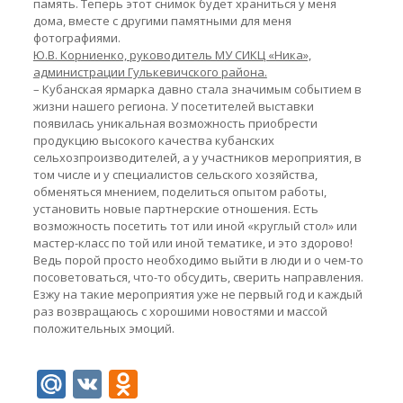
память. Теперь этот снимок будет храниться у меня
дома, вместе с другими памятными для меня
фотографиями.
Ю.В. Корниенко, руководитель МУ СИКЦ «Ника»,
администрации Гулькевичского района.
– Кубанская ярмарка давно стала значимым событием в
жизни нашего региона. У посетителей выставки
появилась уникальная возможность приобрести
продукцию высокого качества кубанских
сельхозпроизводителей, а у участников мероприятия, в
том числе и у специалистов сельского хозяйства,
обменяться мнением, поделиться опытом работы,
установить новые партнерские отношения. Есть
возможность посетить тот или иной «круглый стол» или
мастер-класс по той или иной тематике, и это здорово!
Ведь порой просто необходимо выйти в люди и о чем-то
посоветоваться, что-то обсудить, сверить направления.
Езжу на такие мероприятия уже не первый год и каждый
раз возвращаюсь с хорошими новостями и массой
положительных эмоций.
Mail.Ru
VK
Odnoklassniki