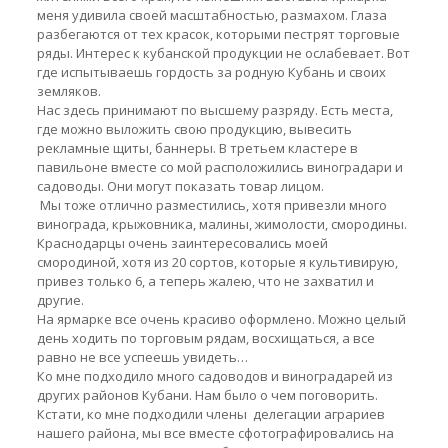
меня удивила своей масштабностью, размахом. Глаза
разбегаются от тех красок, которыми пестрят торговые
ряды. Интерес к кубанской продукции не ослабевает. Вот
где испытываешь гордость за родную Кубань и своих
земляков.
Нас здесь принимают по высшему разряду. Есть места,
где можно выложить свою продукцию, вывесить
рекламные щиты, баннеры. В третьем кластере в
павильоне вместе со мой расположились виноградари и
садоводы. Они могут показать товар лицом.
Мы тоже отлично разместились, хотя привезли много
винограда, крыжовника, малины, жимолости, смородины.
Краснодарцы очень заинтересовались моей
смородиной, хотя из 20 сортов, которые я культивирую,
привез только 6, а теперь жалею, что не захватил и
другие.
На ярмарке все очень красиво оформлено. Можно целый
день ходить по торговым рядам, восхищаться, а все
равно не все успеешь увидеть…
Ко мне подходило много садоводов и виноградарей из
других районов Кубани. Нам было о чем поговорить.
Кстати, ко мне подходили члены делегации аграриев
нашего района, мы все вместе сфотографировались на