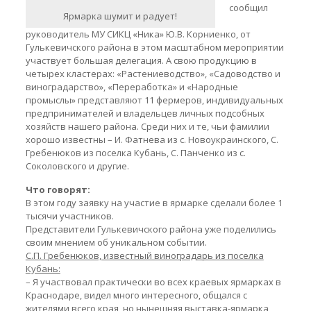
сообщил
Ярмарка шумит и радует!
руководитель МУ СИКЦ «Ника» Ю.В. Корниенко, от
Гулькевичского района в этом масштабном мероприятии
участвует большая делегация. А свою продукцию в
четырех кластерах: «Растениеводство», «Садоводство и
виноградарство», «Переработка» и «Народные
промыслы» представляют 11 фермеров, индивидуальных
предпринимателей и владельцев личных подсобных
хозяйств нашего района. Среди них и те, чьи фамилии
хорошо известны – И. Фатнева из с. Новоукраинского, С.
Гребенюков из поселка Кубань, С. Панченко из с.
Соколовского и другие.
Что говорят:
В этом году заявку на участие в ярмарке сделали более 1
тысячи участников.
Представители Гулькевичского района уже поделились
своим мнением об уникальном событии.
С.П. Гребенюков, известный виноградарь из поселка
Кубань:
– Я участвовал практически во всех краевых ярмарках в
Краснодаре, видел много интересного, общался с
жителями всего края, но нынешняя выставка-ярмарка