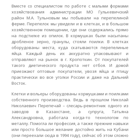
Вместе со специалистом по работе с малыми формами
хозяйствования администрации МО Гулькевичский
район М.А. Тульновым мы побывали на перепелиной
ферме. Перепелок мы увидели и в клетках, и в большом
хозяйственном помещении, где они содержались прямо
на подстилке из опилок. В кормушках были насыпаны
дробленое зерно, гранулы, стояли поилки. В клетках
оборудованы места, куда скатываются перепелиные
яйца. Каждый день их аккуратно упаковывают и
отправляют на рынок в г. Кропоткин. От покупателей
такого диетического продукта нет отбоя. И домой
приезжают оптовые покупатели, увозя яйца и птицу
практически во все уголки России и даже на Дальний
Восток.
Клетки и вольеры оборудованы кормушками и поилками
собственного производства. Ведь в прошлом Николай
Николаевич Перепечай – слесарь-ремонтник одного из
заводов в Казахстане, а супруга, Татьяна
Александровна, работала когда-то технологом по
металлу. Помогла ли профессия, а также прежние навыки
или просто большое желание достойно жить на Кубани
(они переехали сюда в 1994 году), сейчас об этом сложно