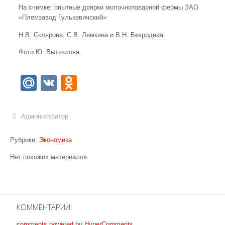
На снимке: опытные доярки молочнотоварной фермы ЗАО
«Племзавод Гулькевичский»
Н.В. Склярова, С.В. Лямкина и В.Н. Безродная.
Фото Ю. Выткалова.
Mail.Ru
VK
Odnoklassniki
Администратор
Рубрики:
Экономика
Нет похожих материалов.
КОММЕНТАРИИ:
comments powered by HyperComments