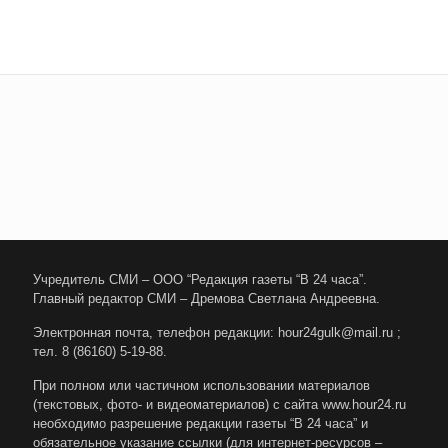
Учредитель СМИ – ООО “Редакция газеты “В 24 часа”.
Главный редактор СМИ – Дремова Светлана Андреевна.
Электронная почта, телефон редакции: hour24gulk@mail.ru ;
тел. 8 (86160) 5-19-88.
При полном или частичном использовании материалов
(текстовых, фото- и видеоматериалов) с сайта www.hour24.ru
необходимо разрешение редакции газеты “В 24 часа” и
обязательное указание ссылки (для интернет-ресурсов –