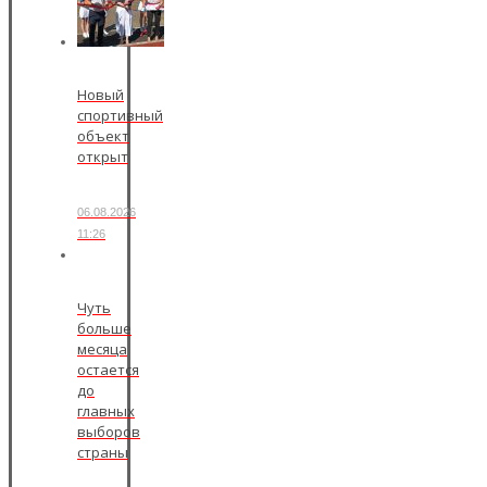
Новый
спортивный
объект
открыт
06.08.2026
11:26
Чуть
больше
месяца
остается
до
главных
выборов
страны