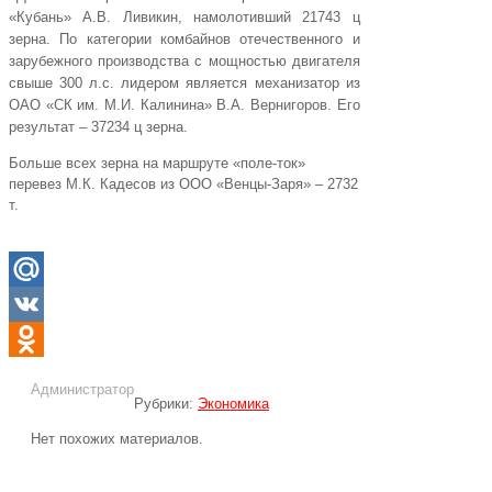
«Кубань» А.В. Ливикин, намолотивший 21743 ц
зерна. По категории комбайнов отечественного и
зарубежного производства с мощностью двигателя
свыше 300 л.с. лидером является механизатор из
ОАО «СК им. М.И. Калинина» В.А. Вернигоров. Его
результат – 37234 ц зерна.
Больше всех зерна на маршруте «поле-ток»
перевез М.К. Кадесов из ООО «Венцы-Заря» – 2732
т.
Mail.Ru
VK
Odnoklassniki
Администратор
Рубрики:
Экономика
Нет похожих материалов.