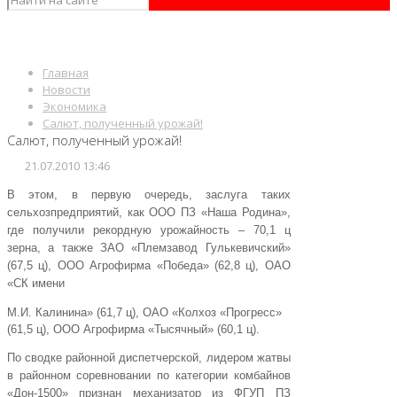
Главная
Новости
Экономика
Салют, полученный урожай!
Салют, полученный урожай!
21.07.2010 13:46
В этом, в первую очередь, заслуга таких
сельхозпредприятий, как ООО ПЗ «Наша Родина»,
где получили рекордную урожайность – 70,1 ц
зерна, а также ЗАО «Племзавод Гулькевичский»
(67,5 ц), ООО Агрофирма «Победа» (62,8 ц), ОАО
«СК имени
М.И. Калинина» (61,7 ц), ОАО «Колхоз «Прогресс»
(61,5 ц), ООО Агрофирма «Тысячный» (60,1 ц).
По сводке районной диспетчерской, лидером жатвы
в районном соревновании по категории комбайнов
«Дон-1500» признан механизатор из ФГУП ПЗ