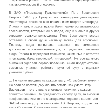
как высококлассный специалист.
В ЗАО «Племзавод Гулькевичский» Петр Васильевич
Петров с 1987 года. Сразу его поставили руководить первым
мехотрядом, позже он был начальником второго мехотряда.
И хотя и там, и здесь нужны были, кроме организаторских
способностей, которыми он обладал, еще и знания в других
отраслях сельхозпроизводства, Петр Васильевич всегда
оставлял в своей душе частичку любви для агрономии.
Поэтому, когда появилась вакансия на замещение
должности агронома-семеновода, с радостью перешел
сюда. Работа в передовом хозяйстве, каким был и остается
племзавод, была творческой, интересной. Тут всегда много
внимания уделяли сортообновлению, были предусмотрены
семенные участки, работают рука об руку с видными
учеными Кубани.
… Не нужно твердить на каждом шагу: «О, любимая земля!»
Но если по-настоящему любить землю, как умеет Петр
Васильевич, то это видно в каждом поступке, в каждом
принятом решении. За преданность своему делу, за высокий
профессионализм тепло благодарили недавно в коллективе
ЗАО «Племзавод Гулькевичский» П.В. Петрова, поздравляя
его с 60-летием. К поздравлениям в адрес юбиляра