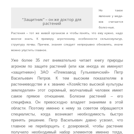
Но такое
явление у меди-
“Защитник” – он же доктор для
ков считается
растений
болез-нью.
Растения – тот же живой организм и чтобы понять, что ему нужно, надо
многое знать. К примеру, агротехнику, особенности сельхозкультур,
структуру почвы. Причем, знания следует непрерывно обновлять, иначе
можно упустить главное.
Уже более 35 лет внимательно читает книгу природы
агроном по защите растений (или как иногда их именуют
«защитники») ЗАО «Племзавод Гулькевичский» Петр
Васильевич Петров. К тем высоким показателям в
растениеводстве и к званию «Хозяйство высокой культуры
земледелия» этот скромный, молчаливый человек имеет
самое прямое отношение. Болезни растений – его
специфика. Он превосходно владеет знаниями в этой
области. Поэтому именно к нему за советом обращаются
специалисты, когда возникает необходимость быстро
принять решение. Петр Васильевич давно усвоил, что
главное не переборщить с дозировкой, чтобы растение
получило необходимый набор элементов именно тогда,