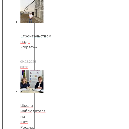
Строительством
надо
«гореть»
09.08.2026
08:10
Школа
наблюдателя
на
Юге
России: