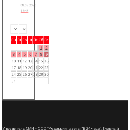
08.08.2026
15:43
Пн
Вт
Ср
Чт
Пт
Сб
Вс
1
2
3
4
5
6
7
8
9
10
11
12
13
14
15
16
17
18
19
20
21
22
23
24
25
26
27
28
29
30
31
Учредитель СМИ – ООО “Редакция газеты “В 24 часа”. Главный