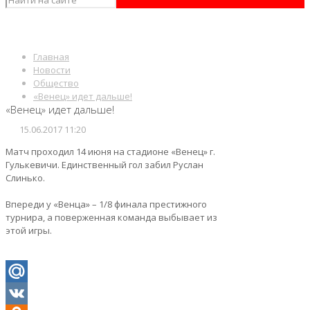
Главная
Новости
Общество
«Венец» идет дальше!
«Венец» идет дальше!
15.06.2017 11:20
Матч проходил 14 июня на стадионе «Венец» г.
Гулькевичи. Единственный гол забил Руслан
Слинько.
Впереди у «Венца» – 1/8 финала престижного
турнира, а поверженная команда выбывает из
этой игры.
Mail.Ru