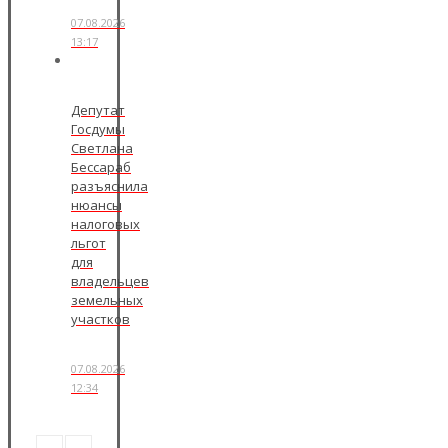
07.08.2026
13:17
Депутат
Госдумы
Светлана
Бессараб
разъяснила
нюансы
налоговых
льгот
для
владельцев
земельных
участков
07.08.2026
12:34