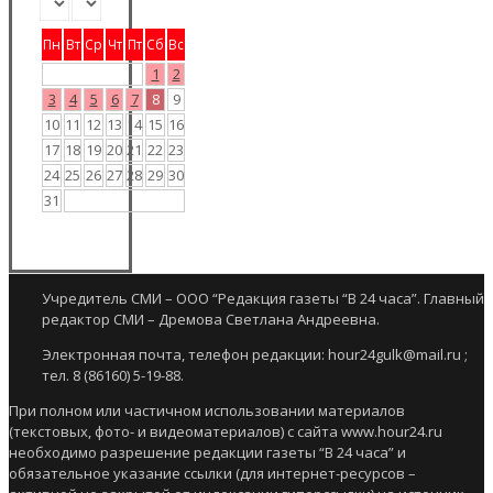
Пн
Вт
Ср
Чт
Пт
Сб
Вс
1
2
3
4
5
6
7
8
9
10
11
12
13
14
15
16
17
18
19
20
21
22
23
24
25
26
27
28
29
30
31
Учредитель СМИ – ООО “Редакция газеты “В 24 часа”. Главный
редактор СМИ – Дремова Светлана Андреевна.
Электронная почта, телефон редакции: hour24gulk@mail.ru ;
тел. 8 (86160) 5-19-88.
При полном или частичном использовании материалов
(текстовых, фото- и видеоматериалов) с сайта www.hour24.ru
необходимо разрешение редакции газеты “В 24 часа” и
обязательное указание ссылки (для интернет-ресурсов –