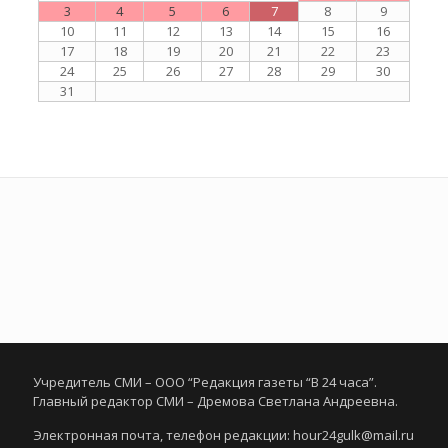
3
4
5
6
7
8
9
10
11
12
13
14
15
16
17
18
19
20
21
22
23
24
25
26
27
28
29
30
31
Учредитель СМИ – ООО “Редакция газеты “В 24 часа”.
Главный редактор СМИ – Дремова Светлана Андреевна.
Электронная почта, телефон редакции: hour24gulk@mail.ru