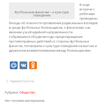
В ходе
встречи с
Футбольным фанатам – о культуре
ребятами
поведения
проведены
беседы об опасности проявления радикальных взглядов
в среде футбольных болельщиков, о фанатизме, как
явлении узкой идейной направленности.
Собравшиеся обсуди методы предотвращения
противоправных действий со стороны футбольных
фанатов, поговорили о культуре поведения на матчах и
дружеском взаимопонимании между болельщиками.
Mail.Ru
VK
Odnoklassniki
Администратор
Рубрики:
Общество
Нет похожих материалов.