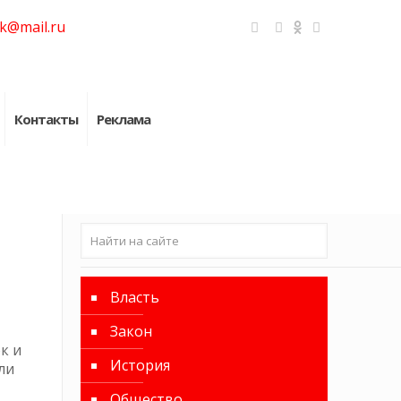
k@mail.ru
Контакты
Реклама
Власть
Закон
к и
История
ли
Общество