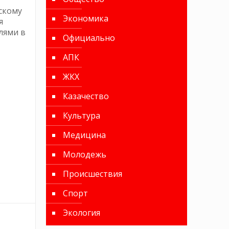
скому
Экономика
я
лями в
Официально
АПК
ЖКХ
Казачество
Культура
Медицина
Молодежь
Происшествия
Спорт
Экология