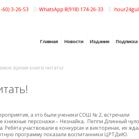
-60) 3-26-53
WhatsApp 8(918) 174-26-33
hour24gul
Главная
Новости
Издание
Подписка
амое время книги читать!
итать!
ероприятия, а это были ученики СОШ № 2, встречали
е книжные персонажи – Незнайка, Пеппи Длинный чуло
. Ребята участвовали в конкурсах и викторинах, их жда
ертную программу показали воспитанники ЦРТДиЮ.