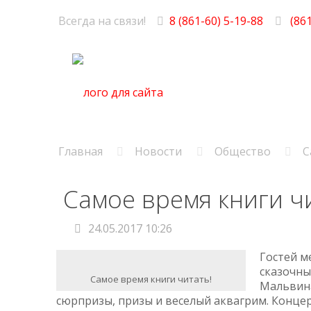
Всегда на связи!
8 (861-60) 5-19-88
(861
Главная
Новости
Общество
С
Самое время книги ч
24.05.2017 10:26
Гостей м
сказочны
Самое время книги читать!
Мальвина
сюрпризы, призы и веселый аквагрим. Конц