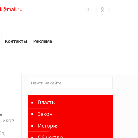
k@mail.ru
Контакты
Реклама
Власть
ь
Закон
ников.
История
а,
Общество