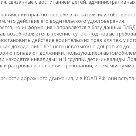
ия, связанные с воспитанием детей, административных
граничении прав по просьбе взыскателя или собственно
м, что действие его водительского удостоверения
ется, но информация направляется в базу данных ГИБД
ав возобновляется в течение суток. Под новые требов
иостановить действие водительских прав для тех, у ког
ник дохода, либо без него невозможно добраться до
егорию попадают должники, пользующиеся автомобилем
и находятся инвалиды I и II группы, дети-инвалиды. Ло
или рассрочка исполнения требований, и тем, чья сумма
асности дорожного движения, и в КОАП РФ, они вступа