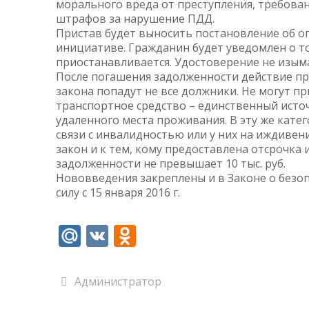
морального вреда от преступления, требован
штрафов за нарушение ПДД.
Пристав будет выносить постановление об о
инициативе. Гражданин будет уведомлен о то
приостанавливается. Удостоверение не изыма
После погашения задолженности действие пр
закона попадут не все должники. Не могут пр
транспортное средство – единственный источ
удаленного места проживания. В эту же кат
связи с инвалидностью или у них на иждивени
закон и к тем, кому предоставлена отсрочка 
задолженности не превышает 10 тыс. руб.
Нововведения закреплены и в Законе о безоп
силу с 15 января 2016 г.
Mail.Ru
VK
Odnoklassniki
Администратор