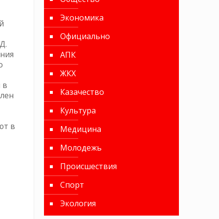
Экономика
й
Официально
Д.
ания
АПК
о
ЖКХ
 в
Казачество
ялен
Культура
ют в
Медицина
Молодежь
Происшествия
Спорт
Экология