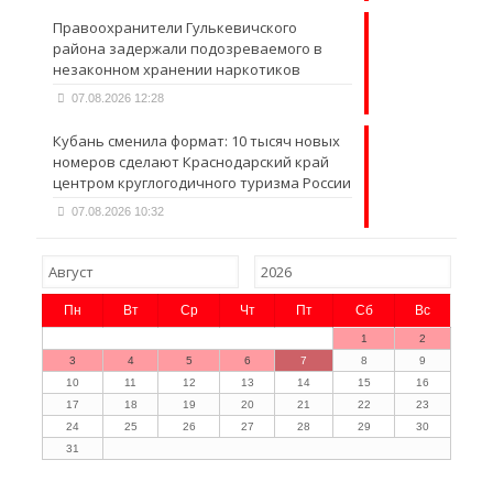
Правоохранители Гулькевичского
района задержали подозреваемого в
незаконном хранении наркотиков
07.08.2026 12:28
Кубань сменила формат: 10 тысяч новых
номеров сделают Краснодарский край
центром круглогодичного туризма России
07.08.2026 10:32
Пн
Вт
Ср
Чт
Пт
Сб
Вс
1
2
3
4
5
6
7
8
9
10
11
12
13
14
15
16
17
18
19
20
21
22
23
24
25
26
27
28
29
30
31