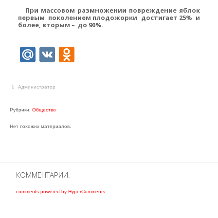
При массовом размножении повреждение яблок
первым поколением плодожорки достигает 25% и
более, вторым – до 90%.
Mail.Ru
VK
Odnoklassniki
Администратор
Рубрики:
Общество
Нет похожих материалов.
КОММЕНТАРИИ:
comments powered by HyperComments