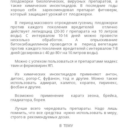
плодожорки биологических, вирусных препаратов, а
также химических инсектицидов. В последние годы
хорошо себя зарекомендовал препарат фитоверм,
который защищает урожай от плодожорки.
В период массового отрождения гусениц плодожорки
против каждого поколения вредителей отлично
действует лепидоцид (20-
30 г
препарата на
10 литров
воды). С интервалом 10-14 дней можно провести
несколько обработок. А опрыскивание
битоксибациллином проводится в период вегетации
против каждого поколения вредителей с интервалом 7-8
дней (дозировка с 40 до
80 г
на
10 литров
воды).
Можно с успехом пользоваться и препаратами мадекс
твин и фермовирин ЯП.
Из химических инсектицидов применяют антон,
дитокс, рогор-С, фуфанон, тод и другие. Можно также
использовать адмирал, калипсо, кораген, пиринекс,
фосбан и другие.
Возможно применение каратэ зеона, брейка,
гладиатора, борея.
Лучше всего чередовать препараты. Надо лишь
помнить, что все средства нужно использовать в меру,
строго в рекомендуемых дозах.
В ТЕМУ