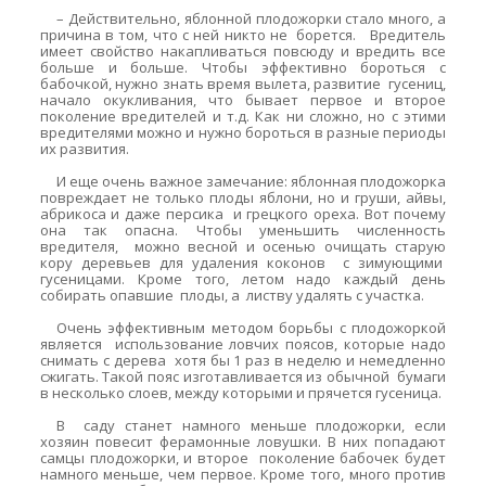
– Действительно, яблонной плодожорки стало много, а
причина в том, что с ней никто не борется. Вредитель
имеет свойство накапливаться повсюду и вредить все
больше и больше. Чтобы эффективно бороться с
бабочкой, нужно знать время вылета, развитие гусениц,
начало окукливания, что бывает первое и второе
поколение вредителей и т.д. Как ни сложно, но с этими
вредителями можно и нужно бороться в разные периоды
их развития.
И еще очень важное замечание: яблонная плодожорка
повреждает не только плоды яблони, но и груши, айвы,
абрикоса и даже персика и грецкого ореха. Вот почему
она так опасна. Чтобы уменьшить численность
вредителя, можно весной и осенью очищать старую
кору деревьев для удаления коконов с зимующими
гусеницами. Кроме того, летом надо каждый день
собирать опавшие плоды, а листву удалять с участка.
Очень эффективным методом борьбы с плодожоркой
является использование ловчих поясов, которые надо
снимать с дерева хотя бы 1 раз в неделю и немедленно
сжигать. Такой пояс изготавливается из обычной бумаги
в несколько слоев, между которыми и прячется гусеница.
В саду станет намного меньше плодожорки, если
хозяин повесит ферамонные ловушки. В них попадают
самцы плодожорки, и второе поколение бабочек будет
намного меньше, чем первое. Кроме того, много против