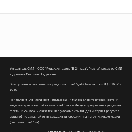
Учредитель СМИ – ООО “Редакция газеты “В 24 часа”. Главный редактор СМИ
– Дремова Светлана Андреевна.
Электронная почта, телефон редакции: hour24gulk@mail.ru ; тел. 8 (86160) 5-
19-88.
При полном или частичном использовании материалов (текстовых, фото- и
видеоматериалов) с сайта www.hour24.ru необходимо разрешение редакции
газеты “В 24 часа” и обязательное указание ссылки (для интернет-ресурсов –
активной не закрытой от индексации гиперссылки) на источник информации
(сайт www.hour24.ru)