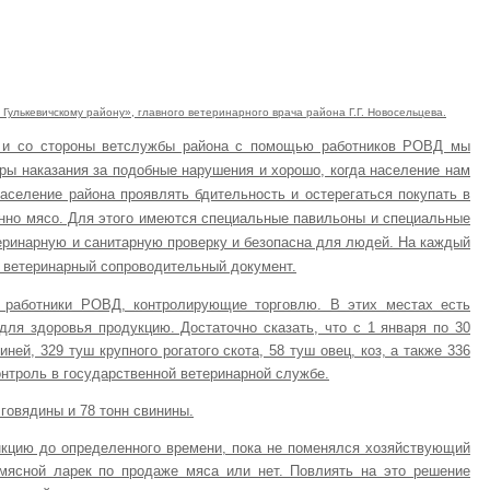
улькевичскому району», главного ветеринарного врача района Г.Г. Новосельцева.
к, и со стороны ветслужбы района с помощью работников РОВД мы
ры наказания за подобные нарушения и хорошо, когда население нам
аселение района проявлять бдительность и остерегаться покупать в
енно мясо. Для этого имеются специальные павильоны и специальные
теринарную и санитарную проверку и безопасна для людей. На каждый
 ветеринарный сопроводительный документ.
 работники РОВД, контролирующие торговлю. В этих местах есть
для здоровья продукцию. Достаточно сказать, что с 1 января по 30
ей, 329 туш крупного рогатого скота, 58 туш овец, коз, а также 336
онтроль в государственной ветеринарной службе.
говядины и 78 тонн свинины.
нкцию до определенного времени, пока не поменялся хозяйствующий
 мясной ларек по продаже мяса или нет. Повлиять на это решение