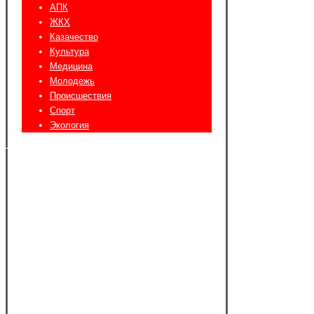
АПК
ЖКХ
Казачество
Культура
Медицина
Молодежь
Происшествия
Спорт
Экология