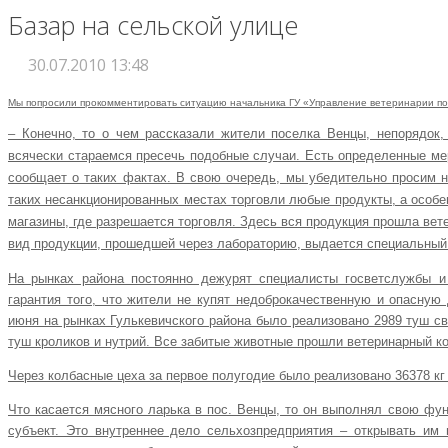
Базар на сельской улице
30.07.2010 13:48
Мы попросили прокомментировать ситуацию начальника ГУ «Управление ветеринарии по Г
– Конечно, то о чем рассказали жители поселка Венцы, непорядо
всячески стараемся пресечь подобные случаи. Есть определенные ме
сообщает о таких фактах. В свою очередь, мы убедительно просим н
таких несанкционированных местах торговли любые продукты, а особ
магазины, где разрешается торговля. Здесь вся продукция прошла ве
вид продукции, прошедшей через лабораторию, выдается специальный
На рынках района постоянно дежурят специалисты госветслужбы и
гарантия того, что жители не купят недоброкачественную и опасную 
июня на рынках Гулькевичского района было реализовано 2989 туш свин
туш кроликов и нутрий. Все забитые животные прошли ветеринарный к
Через колбасные цеха за первое полугодие было реализовано 36378 кг 
Что касается мясного ларька в пос. Венцы, то он выполнял свою фу
субъект. Это внутреннее дело сельхозпредприятия – открывать им