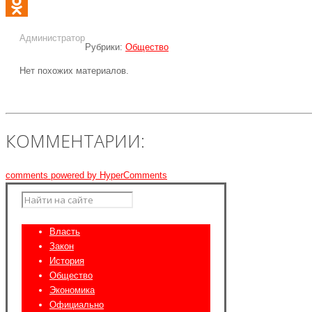
VK
Odnoklassniki
Администратор
Рубрики:
Общество
Нет похожих материалов.
КОММЕНТАРИИ:
comments powered by HyperComments
Власть
Закон
История
Общество
Экономика
Официально