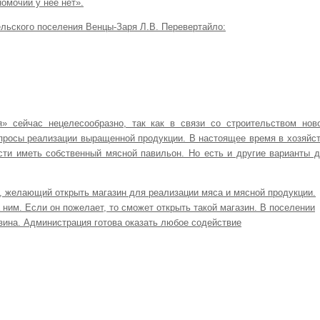
номочий у нее нет».
ельского поселения Венцы-Заря Л.В. Перевертайло:
» сейчас нецелесообразно, так как в связи со строительством нов
опросы реализации выращенной продукции. В настоящее время в хозяйс
сти иметь собственный мясной павильон. Но есть и другие варианты 
, желающий открыть магазин для реализации мяса и мясной продукции.
 ним. Если он пожелает, то сможет открыть такой магазин. В поселении
зина. Администрация готова оказать любое содействие