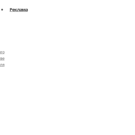
Реклама
ого
тве
для