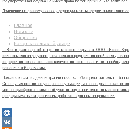
государственная служба не имеет права по той причине, что таких пол
Пояснение по данному вопросу редакции газеты предоставила глава с
Главная
Новости
Общество
Базар на сельской улице
– Вести разговор об открытии мясного ларька с ООО «Венцы-Заря
свинокомплекса у руководства сельхозпредприятия свой взгляд на в
содержится незначительное количество поголовья, и нет необходимо
решения этой проблемы.
Недавно к нам, в администрацию поселка, обращался житель п. Венцы
Он получил соответствующие консультации, и теперь дело остается за
можно приобрести земельный участок под строительство мясного мага
предпринимателям, решившим работать в данном направлении.
Mail.Ru