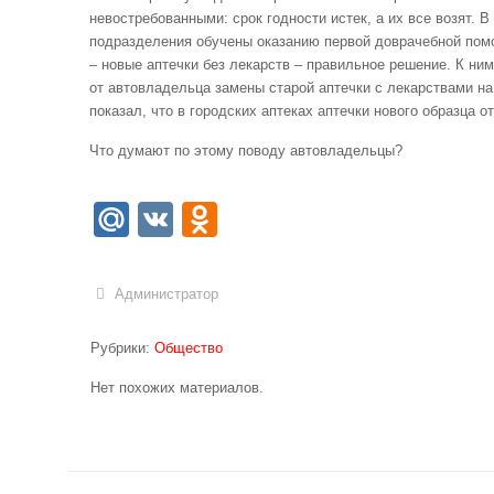
невостребованными: срок годности истек, а их все возят. 
подразделения обучены оказанию первой доврачебной пом
– новые аптечки без лекарств – правильное решение. К ни
от автовладельца замены старой аптечки с лекарствами на
показал, что в городских аптеках аптечки нового образца о
Что думают по этому поводу автовладельцы?
Mail.Ru
VK
Odnoklassniki
Администратор
Рубрики:
Общество
Нет похожих материалов.