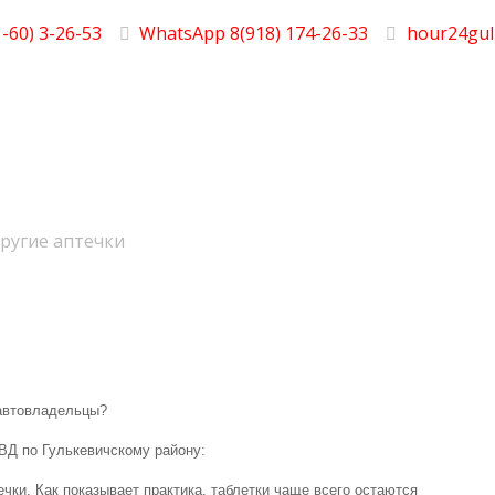
-60) 3-26-53
WhatsApp 8(918) 174-26-33
hour24gul
ругие аптечки
автовладельцы?
ВД по Гулькевичскому району:
чки. Как показывает практика, таблетки чаще всего остаются