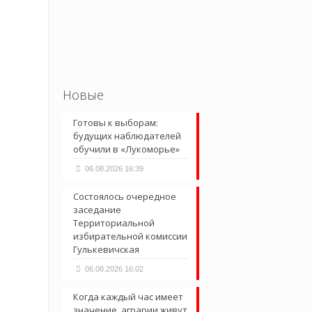
Новые
Готовы к выборам:
будущих наблюдателей
обучили в «Лукоморье»
06.08.2026 16:39
Состоялось очередное
заседание
Территориальной
избирательной комиссии
Гулькевичская
06.08.2026 16:02
Когда каждый час имеет
значение, аграрии живут