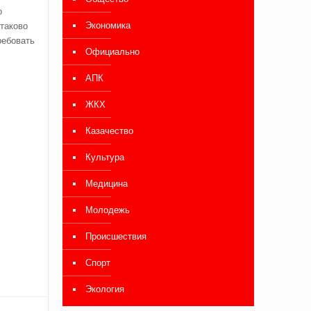
о
Экономика
таково
ребовать
Официально
АПК
ЖКХ
Казачество
Культура
Медицина
Молодежь
Происшествия
Спорт
Экология