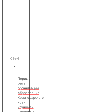
Новые
Первые
семь
организаций
образования
Краснодарского
края
улучшили
ключевые