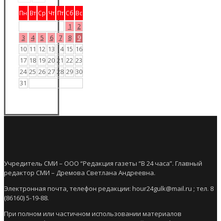
Пн
Вт
Ср
Чт
Пт
Сб
Вс
1
2
3
4
5
6
7
8
9
10
11
12
13
14
15
16
17
18
19
20
21
22
23
24
25
26
27
28
29
30
31
Учредитель СМИ – ООО “Редакция газеты “В 24 часа”. Главный
редактор СМИ – Дремова Светлана Андреевна.
Электронная почта, телефон редакции: hour24gulk@mail.ru ; тел. 8
(86160) 5-19-88.
При полном или частичном использовании материалов