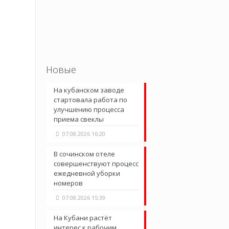
Новые
На кубанском заводе
стартовала работа по
улучшению процесса
приема свеклы
07.08.2026 16:20
В сочинском отеле
совершенствуют процесс
ежедневной уборки
номеров
07.08.2026 15:39
На Кубани растёт
интерес к рабочим