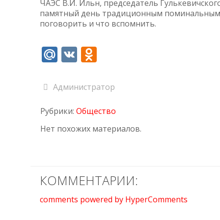
ЧАЭС В.И. Ильн, председатель Гулькевичског
памятный день традиционным поминальным о
поговорить и что вспомнить.
Mail.Ru
VK
Odnoklassniki
Администратор
Рубрики:
Общество
Нет похожих материалов.
КОММЕНТАРИИ:
comments powered by HyperComments