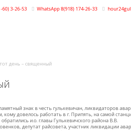
-60) 3-26-53
WhatsApp 8(918) 174-26-33
hour24gul
тот день – священный
ый
памятный знак в честь гулькевичан, ликвидаторов авар
, кому довелось работать в г. Припять, на самой станц
обратились и.о. главы Гулькевичского района В.В.
овенков, депутат райсовета, участник ликвидации ава