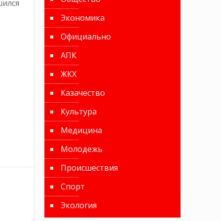
шился
Экономика
Официально
АПК
ЖКХ
Казачество
Культура
Медицина
Молодежь
Происшествия
Спорт
Экология