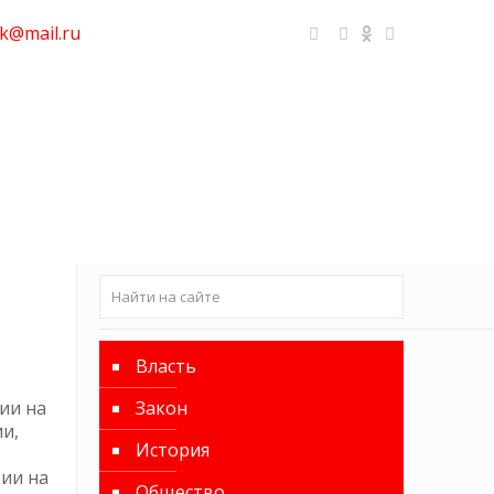
k@mail.ru
Власть
ии на
Закон
ии,
История
рии на
Общество