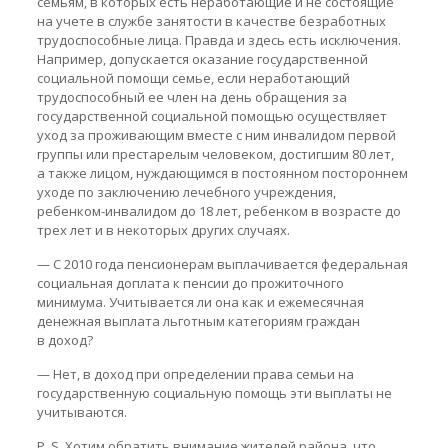
семьям, в которых есть неработающие и не состоящие
на учете в службе занятости в качестве безработных
трудоспособные лица. Правда и здесь есть исключения.
Например, допускается оказание государственной
социальной помощи семье, если неработающий
трудоспособный ее член на день обращения за
государственной социальной помощью осуществляет
уход за проживающим вместе с ним инвалидом первой
группы или престарелым человеком, достигшим 80 лет,
а также лицом, нуждающимся в постоянном постороннем
уходе по заключению лечебного учреждения,
ребенком-инвалидом
до 18 лет, ребенком в возрасте до
трех лет и в некоторых других случаях.
— С 2010 года пенсионерам выплачивается федеральная
социальная доплата к пенсии до прожиточного
минимума. Учитывается ли она как и ежемесячная
денежная выплата льготным категориям граждан
в доход?
— Нет, в доход при определении права семьи на
государственную социальную помощь эти выплаты не
учитываются.
P. S. Хотим обратить внимание жителей района, что