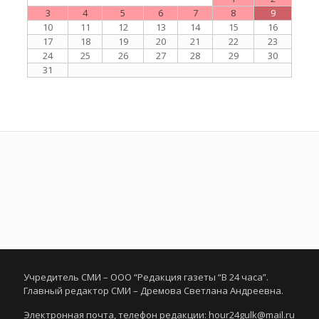
3
4
5
6
7
8
9
10
11
12
13
14
15
16
17
18
19
20
21
22
23
24
25
26
27
28
29
30
31
Учредитель СМИ – ООО “Редакция газеты “В 24 часа”.
Главный редактор СМИ – Дремова Светлана Андреевна.
Электронная почта, телефон редакции: hour24gulk@mail.ru