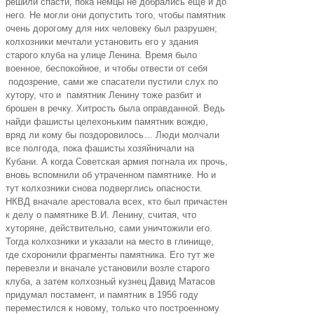
решили спасти, пока немцы не добрались еще и до
него. Не могли они допустить того, чтобы памятник
очень дорогому для них человеку был разрушен;
колхозники мечтали установить его у здания
старого клуба на улице Ленина. Время было
военное, беспокойное, и чтобы отвести от себя
подозрение, сами же спасатели пустили слух по
хутору, что и памятник Ленину тоже разбит и
брошен в речку. Хитрость была оправданной. Ведь
найди фашисты целехоньким памятник вождю,
вряд ли кому бы поздоровилось… Люди молчали
все полгода, пока фашисты хозяйничали на
Кубани. А когда Советская армия погнала их прочь,
вновь вспомнили об утраченном памятнике. Но и
тут колхозники снова подверглись опасности.
НКВД вначале арестовала всех, кто был причастен
к делу о памятнике В.И. Ленину, считая, что
хуторяне, действительно, сами уничтожили его.
Тогда колхозники и указали на место в глинище,
где схоронили фрагменты памятника. Его тут же
перевезли и вначале установили возле старого
клуба, а затем колхозный кузнец Давид Матасов
придумал постамент, и памятник в 1956 году
переместился к новому, только что построенному