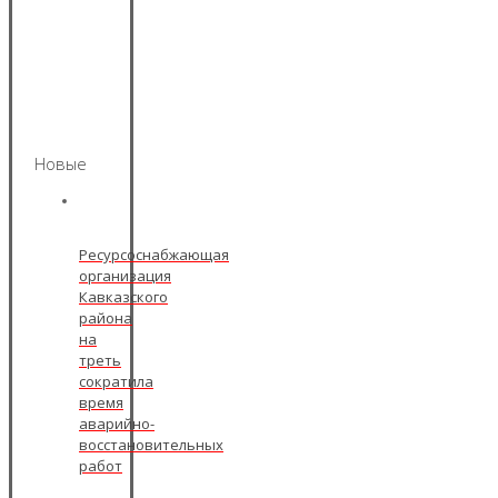
Новые
Ресурсоснабжающая
организация
Кавказского
района
на
треть
сократила
время
аварийно-
восстановительных
работ