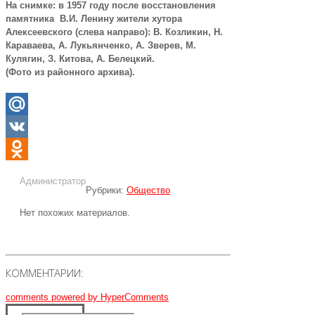
На снимке: в 1957 году после восстановления
памятника В.И. Ленину жители хутора
Алексеевского (слева направо): В. Козликин, Н.
Караваева, А. Лукьянченко, А. Зверев, М.
Кулягин, З. Китова, А. Белецкий.
(Фото из районного архива).
Mail.Ru
VK
Odnoklassniki
Администратор
Рубрики:
Общество
Нет похожих материалов.
КОММЕНТАРИИ:
comments powered by HyperComments