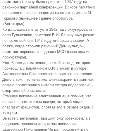
памятника Ленину было принято в 1937 году на
районной партийной конференции. Вскоре памятник
появился в сквере напротив кинотеатра имени М.
Горького (нынешнее здание спортклуба
«Богатырь»).
Когда фашисты в августе 1942 года оккупировали
село Гулькевичи, памятник В.И. Ленину был разбит,
но после войны в 1947 году его восстановили. А
позже, когда строили районный Дом культуры,
памятник перенесли к зданию МСО (ныне здание
прокуратуры).
Еще более драматичная, на мой взгляд, история
произошла с памятником В.И. Ленину в хуторе
Алексеевском Соколовского сельского поселения.
Дело в том, что из-за желания сохранить памятник
вождю пролетариата жители хутора подвергались
смертельной опасности.
Старшее поколение алексеевцев еще помнит, что
связано с памятником вождю, который люди
спасли от фашистов, спрятав его в овраге рядом с
хутором.
Вместе с ветераном, бывшим библиотекарем, а в
недавнем прошлом депутатом поселения
Екатериной Николаевной Че мы прошли путь по