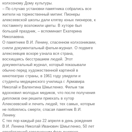
колхозному Дому культуры.
– По случаю установки памятника собрались все
жители на торжественный митинг. Пионеры
алексеевской школы дали клятву юных пионеров, к
постаменту возложили цветы. В хуторе был
большой праздник, – вспоминает Екатерина
Николаевна.
О памятнике В.И. Ленину, спасенном колхозниками,
сняли документальный фильм-журнал. О подвиге
алексеевцев вскоре узнала вся страна,
восхищаясь бесстрашием людей. Этот
документальный журнал, который показывали
обычно перед художественной картиной в
кинотеатрах страны, в 1961 году увидели и
студенты медицинского училища г. Армавира
Николай и Валентина Шмыгленко. Фильм так
вдохновил молодых медиков, что после получения
дипломов они решили приехать в хутор
Алексеевский и лечить людей, тех самых, которые
не побоялись смерти, спасая памятник В.И.
Ленину.
С тех пор каждый раз 22 апреля в день рождения
В.И. Ленина Николай Иванович Шмыгленко, 50 лет
отработавший заведующим фельдшерско-