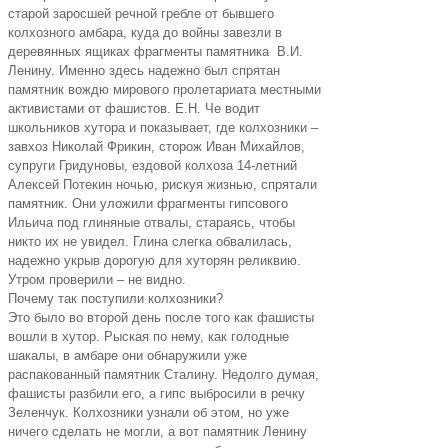
старой заросшей речной гребле от бывшего
колхозного амбара, куда до войны завезли в
деревянных ящиках фрагменты памятника В.И.
Ленину. Именно здесь надежно был спрятан
памятник вождю мирового пролетариата местными
активистами от фашистов. Е.Н. Че водит
школьников хутора и показывает, где колхозники –
завхоз Николай Фрикин, сторож Иван Михайлов,
супруги Гридуновы, ездовой колхоза 14-летний
Алексей Потекин ночью, рискуя жизнью, спрятали
памятник. Они уложили фрагменты гипсового
Ильича под глиняные отвалы, стараясь, чтобы
никто их не увидел. Глина слегка обвалилась,
надежно укрыв дорогую для хуторян реликвию.
Утром проверили – не видно.
Почему так поступили колхозники?
Это было во второй день после того как фашисты
вошли в хутор. Рыская по нему, как голодные
шакалы, в амбаре они обнаружили уже
распакованный памятник Сталину. Недолго думая,
фашисты разбили его, а гипс выбросили в речку
Зеленчук. Колхозники узнали об этом, но уже
ничего сделать не могли, а вот памятник Ленину