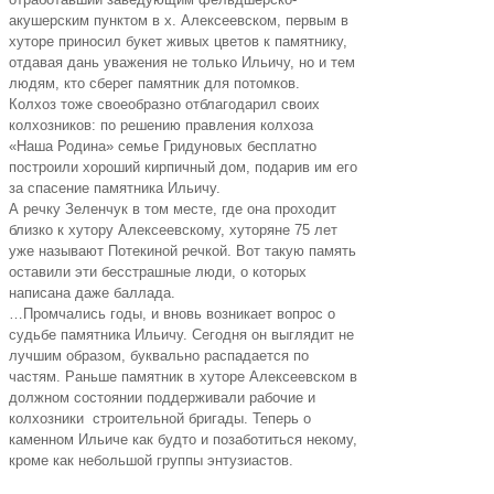
акушерским пунктом в х. Алексеевском, первым в
хуторе приносил букет живых цветов к памятнику,
отдавая дань уважения не только Ильичу, но и тем
людям, кто сберег памятник для потомков.
Колхоз тоже своеобразно отблагодарил своих
колхозников: по решению правления колхоза
«Наша Родина» семье Гридуновых бесплатно
построили хороший кирпичный дом, подарив им его
за спасение памятника Ильичу.
А речку Зеленчук в том месте, где она проходит
близко к хутору Алексеевскому, хуторяне 75 лет
уже называют Потекиной речкой. Вот такую память
оставили эти бесстрашные люди, о которых
написана даже баллада.
…Промчались годы, и вновь возникает вопрос о
судьбе памятника Ильичу. Сегодня он выглядит не
лучшим образом, буквально распадается по
частям. Раньше памятник в хуторе Алексеевском в
должном состоянии поддерживали рабочие и
колхозники строительной бригады. Теперь о
каменном Ильиче как будто и позаботиться некому,
кроме как небольшой группы энтузиастов.