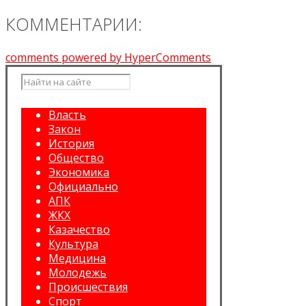
КОММЕНТАРИИ:
comments powered by HyperComments
Власть
Закон
История
Общество
Экономика
Официально
АПК
ЖКХ
Казачество
Культура
Медицина
Молодежь
Происшествия
Спорт