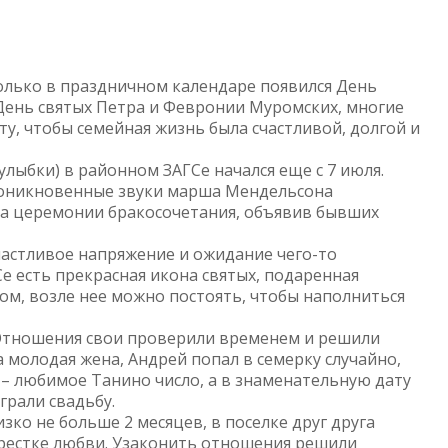
только в праздничном календаре появился День
 День святых Петра и Февронии Муромских, многие
у, чтобы семейная жизнь была счастливой, долгой и
улыбки) в районном ЗАГСе начался еще с 7 июля.
роникновенные звуки марша Мендельсона
ла церемонии бракосочетания, объявив бывших
счастливое напряжение и ожидание чего-то
е есть прекрасная икона святых, подаренная
м, возле нее можно постоять, чтобы наполниться
 Отношения свои проверили временем и решили
а молодая жена, Андрей попал в семерку случайно,
7 – любимое Танино число, а в знаменательную дату
грали свадьбу.
зко не больше 2 месяцев, в поселке друг друга
екрестке любви. Узаконить отношения решили