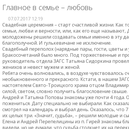
Главное в семье – любовь
07.07.2017 12:19
Свадебная церемония – старт счастливой жизни. Как 
семьи, любви и верности, или, как его еще называют,
молодожены решили создавать семьи именно в эту дат
благополучной. И гулькевичане не исключение.
Свадебный переполох (нарядные пары, гости, цветы и 
Бракосочетаний было много. Под торжественные и п
руководитель отдела ЗАГС Татьяна Сидоркина прове
женихов и невест мужем и женой.
Ребята очень волновались, в воздухе чувствовалось 
необыкновенного и прекрасного. Кстати, в нашем ЗАГС
настоятелем Свято-Троицкого храма отцом Владимиро
силой, светом, словно получить благословение свыше.
Андрей и Татьяна Поповы знакомы уже почти 4 года.
пожениться. Дату специально не выбирали. Как сказал
смотрел на календарь и выбрал день. Оказалось, что 
их целых три. «Значит, судьба», – решили молодые и сы
Елена и Андрей Перепелицины из п. Гирей знакомы бли
видели, но не думали, что судьба столкнет их на пер